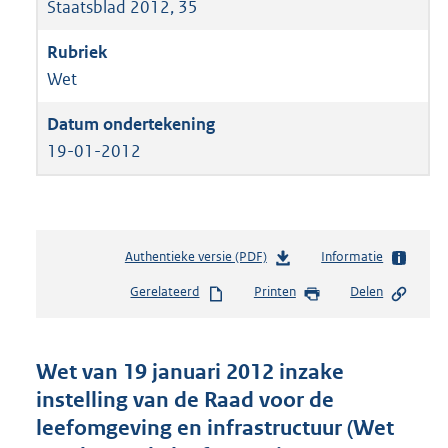
Staatsblad 2012, 35
Wet
19-01-2012
Authentieke versie (PDF)
b
Informatie
e
Gerelateerd
Printen
Delen
s
t
a
n
Wet van 19 januari 2012 inzake
d
instelling van de Raad voor de
s
leefomgeving en infrastructuur (Wet
g
r