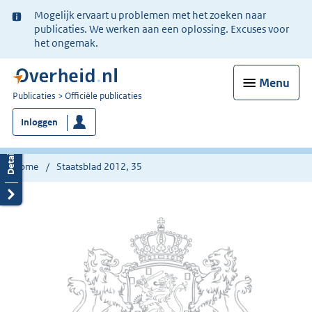
Ter
Mogelijk ervaart u problemen met het zoeken naar
informatie:
publicaties. We werken aan een oplossing. Excuses voor
het ongemak.
Menu
U
Publicaties
Officiële publicaties
bent
Inloggen
nu
hier:
Home
Staatsblad 2012, 35