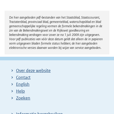
Disclaimer
De hier aangeboden pdf-bestanden van het Staatsblad, Staatscourant,
Tractatenblad, provinciaal blad, gemeenteblad, waterschapsblad en blad
gemeenschappelijke regeling vormen de formele bekendmakingen in de
zin van de Bekendmakingswet en de Rijkswet goedkeuring en
bekendmaking verdragen voor zover ze na 1 juli 2009 zijn uitgegeven.
Voor pdf-publicaties van vóór deze datum geldt dat alleen de in papieren
vorm uitgegeven bladen formele status hebben; de hier aangeboden
elektronische versies daarvan worden bij wijze van service aangeboden.
Over deze website
Contact
English
Help
Zoeken
Informatie hergebruiken