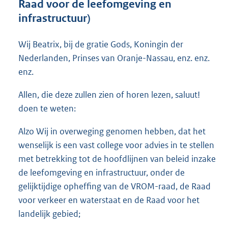
Raad voor de leefomgeving en
o
infrastructuur)
o
t
t
Wij Beatrix, bij de gratie Gods, Koningin der
e
Nederlanden, Prinses van Oranje-Nassau, enz. enz.
:
enz.
4
9
Allen, die deze zullen zien of horen lezen, saluut!
K
b
doen te weten:
Alzo Wij in overweging genomen hebben, dat het
wenselijk is een vast college voor advies in te stellen
met betrekking tot de hoofdlijnen van beleid inzake
de leefomgeving en infrastructuur, onder de
gelijktijdige opheffing van de VROM-raad, de Raad
voor verkeer en waterstaat en de Raad voor het
landelijk gebied;