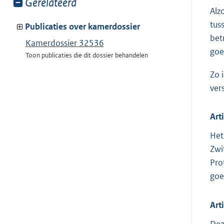
Toon
Gerelateerd
Alz
meer
tus
van:
Publicaties over kamerdossier
bet
Kamerdossier 32536
goe
Toon publicaties die dit dossier behandelen
Zo 
ver
Art
Het
Zwi
Pro
goe
Art
Dez