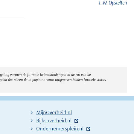
I. W. Opstelten
regeling vormen de formele bekendmakingen in de zin van de
eldt dat alleen de in papieren vorm uitgegeven bladen formele status
MijnOverheid.nl
E
Rijksoverheid.nl
x
E
Ondernemersplein.nl