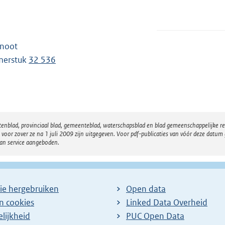
tnoot
merstuk
32 536
atenblad, provinciaal blad, gemeenteblad, waterschapsblad en blad gemeenschappelijke 
 zover ze na 1 juli 2009 zijn uitgegeven. Voor pdf-publicaties van vóór deze datum g
van service aangeboden.
ie hergebruiken
Open data
en cookies
Linked Data Overheid
lijkheid
PUC Open Data