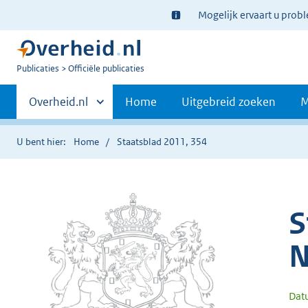
Ter
Mogelijk ervaart u prob
informatie:
U
Publicaties
Officiële publicaties
bent
Primaire
nu
Andere
Overheid.nl
Home
Uitgebreid zoeken
M
hier:
sites
navigatie
binnen
U bent hier:
Home
Staatsblad 2011, 354
S
N
Dat