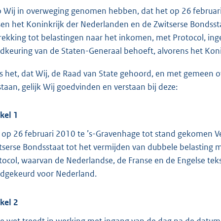
o
o Wij in overweging genomen hebben, dat het op 26 februar
t
sen het Koninkrijk der Nederlanden en de Zwitserse Bondsst
t
rekking tot belastingen naar het inkomen, met Protocol, inge
e
dkeuring van de Staten-Generaal behoeft, alvorens het Ko
:
4
is het, dat Wij, de Raad van State gehoord, en met gemeen
6
staan, gelijk Wij goedvinden en verstaan bij deze:
K
b
ikel 1
 op 26 februari 2010 te ’s-Gravenhage tot stand gekomen V
tserse Bondsstaat tot het vermijden van dubbele belasting 
tocol, waarvan de Nederlandse, de Franse en de Engelse tekst
dgekeurd voor Nederland.
ikel 2
e wet treedt in werking met ingang van de dag na de datum v