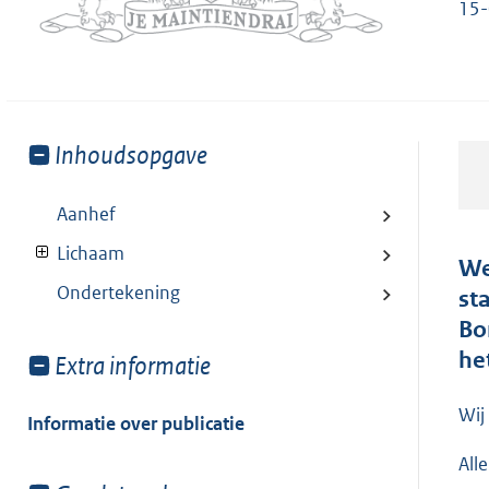
15-
Toon
Inhoudsopgave
meer
van:
Aanhef
Lichaam
We
Ondertekening
st
Bo
he
Toon
Extra informatie
meer
van:
Wij
Informatie over publicatie
All