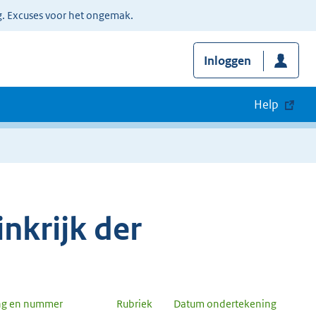
g. Excuses voor het ongemak.
Inloggen
Help
nkrijk der
ng en nummer
Rubriek
Datum ondertekening