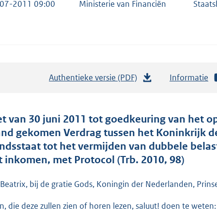
07-2011 09:00
Ministerie van Financiën
Staats
Authentieke versie (PDF)
b
Informatie
e
s
t
t van 30 juni 2011 tot goedkeuring van het op
a
and gekomen Verdrag tussen het Koninkrijk d
n
ndsstaat tot het vermijden van dubbele belas
d
t inkomen, met Protocol (Trb. 2010, 98)
s
g
 Beatrix, bij de gratie Gods, Koningin der Nederlanden, Prins
r
en, die deze zullen zien of horen lezen, saluut! doen te weten:
o