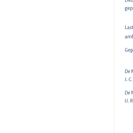
gep
Las
amb
Gege
De M
J. C
De M
U. R