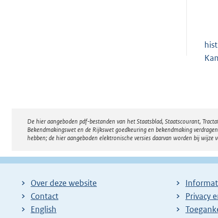
his
Ka
De hier aangeboden pdf-bestanden van het Staatsblad, Staatscourant, Tract
Disclaimer
Bekendmakingswet en de Rijkswet goedkeuring en bekendmaking verdragen voor
hebben; de hier aangeboden elektronische versies daarvan worden bij wijze 
Over deze website
Informat
Contact
Privacy 
English
Toeganke