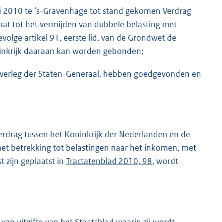
i 2010 te ’s-Gravenhage tot stand gekomen Verdrag
aat tot het vermijden van dubbele belasting met
volge artikel 91, eerste lid, van de Grondwet de
ninkrijk daaraan kan worden gebonden;
 overleg der Staten-Generaal, hebben goedgevonden en
erdrag tussen het Koninkrijk der Nederlanden en de
met betrekking tot belastingen naar het inkomen, met
 zijn geplaatst in
Tractatenblad 2010, 98
, wordt
an uitgifte van het Staatsblad waarin zij wordt