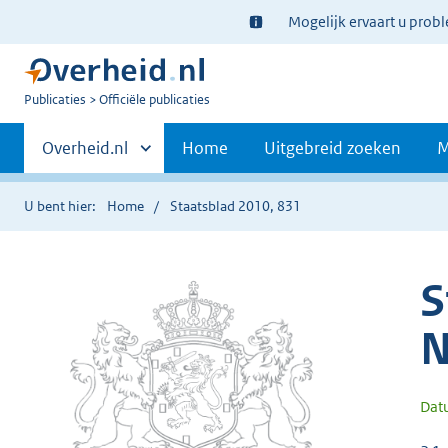
Ter
Mogelijk ervaart u prob
informatie:
U
Publicaties
Officiële publicaties
bent
Primaire
nu
Andere
Overheid.nl
Home
Uitgebreid zoeken
M
hier:
sites
navigatie
binnen
U bent hier:
Home
Staatsblad 2010, 831
S
N
Dat