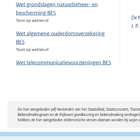
Wet grondslagen natuurbeheer- en
bescherming BES
De M
Toon op wetten.nl
J. P
Wet algemene ouderdomsverzekering
BES
Toon op wetten.nl
Wet telecommunicatievoorzieningen BES
Toon op wetten.nl
Wet op de geneesmiddelenvoorziening
BES
Toon op wetten.nl
De hier aangeboden pdf-bestanden van het Staatsblad, Staatscourant, Tract
Disclaimer
Wet ongevallenverzekering BES
Bekendmakingswet en de Rijkswet goedkeuring en bekendmaking verdragen voor
Toon op wetten.nl
hebben; de hier aangeboden elektronische versies daarvan worden bij wijze 
Besluit meldingsvereisten