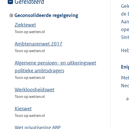
Toon
Gerelateerd
Gel
meer
de 
van:
Geconsolideerde regelgeving
Aan
Ziektewet
ope
Toon op wetten.nl
Sin
Ambtenarenwet 2017
Heb
Toon op wetten.nl
Algemene pensioen- en uitkeringswet
Eni
politieke ambtsdragers
Met
Toon op wetten.nl
Ned
Werkloosheidswet
Toon op wetten.nl
a
Kieswet
Toon op wetten.nl
Wet privatisering ABP