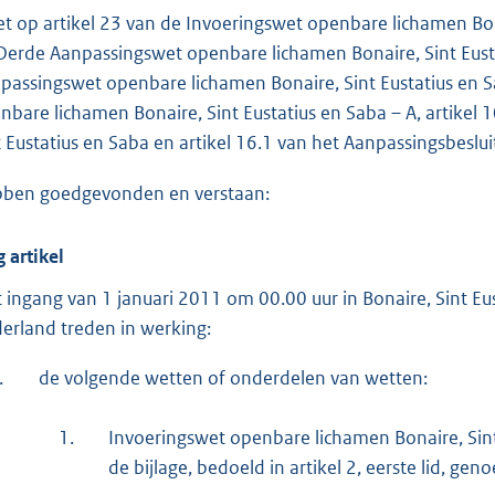
o
et op artikel 23 van de Invoeringswet openbare lichamen Bonai
t
Derde Aanpassingswet openbare lichamen Bonaire, Sint Eustati
t
passingswet openbare lichamen Bonaire, Sint Eustatius en Sab
e
nbare lichamen Bonaire, Sint Eustatius en Saba – A, artikel
:
t Eustatius en Saba en artikel 16.1 van het Aanpassingsbeslu
4
5
ben goedgevonden en verstaan:
b
g artikel
 ingang van 1 januari 2011 om 00.00 uur in Bonaire, Sint Eu
erland treden in werking:
.
de volgende wetten of onderdelen van wetten:
1.
Invoeringswet openbare lichamen Bonaire, Sint
de bijlage, bedoeld in artikel 2, eerste lid, ge