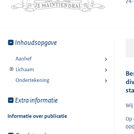
24-
Toon
Inhoudsopgave
meer
van:
Aanhef
Lichaam
Be
Ondertekening
di
st
Toon
Extra informatie
Wij
meer
van:
Informatie over publicatie
Op 
00