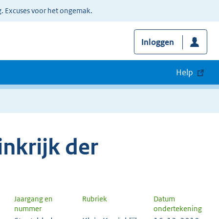
g. Excuses voor het ongemak.
Inloggen
Help
nkrijk der
Jaargang en
Rubriek
Datum
nummer
ondertekening