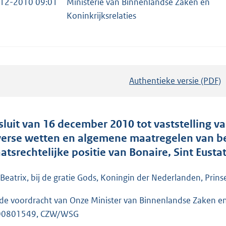
12-2010 09:01
Ministerie van Binnenlandse Zaken en
Koninkrijksrelaties
Authentieke versie (PDF)
b
e
s
t
sluit van 16 december 2010 tot vaststelling va
a
verse wetten en algemene maatregelen van b
n
aatsrechtelijke positie van Bonaire, Sint Eust
d
s
 Beatrix, bij de gratie Gods, Koningin der Nederlanden, Prins
g
de voordracht van Onze Minister van Binnenlandse Zaken en
r
00801549, CZW/WSG
o