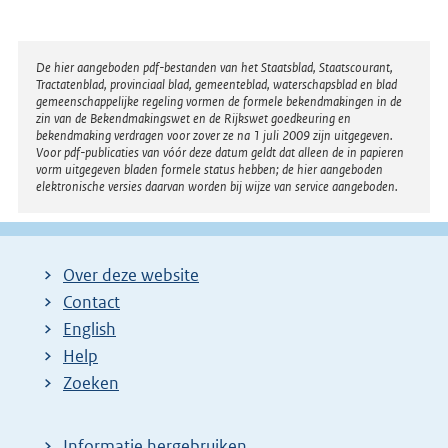
Disclaimer
De hier aangeboden pdf-bestanden van het Staatsblad, Staatscourant,
Tractatenblad, provinciaal blad, gemeenteblad, waterschapsblad en blad
gemeenschappelijke regeling vormen de formele bekendmakingen in de
zin van de Bekendmakingswet en de Rijkswet goedkeuring en
bekendmaking verdragen voor zover ze na 1 juli 2009 zijn uitgegeven.
Voor pdf-publicaties van vóór deze datum geldt dat alleen de in papieren
vorm uitgegeven bladen formele status hebben; de hier aangeboden
elektronische versies daarvan worden bij wijze van service aangeboden.
Over deze website
Contact
English
Help
Zoeken
Informatie hergebruiken