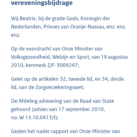
vereveningsbijdrage
o
t
t
Wij Beatrix, bij de gratie Gods, Koningin der
e
Nederlanden, Prinses van Oranje-Nassau, enz. enz.
:
enz.
5
8
Op de voordracht van Onze Minister van
K
b
Volksgezondheid, Welzijn en Sport, van 19 augustus
2010, kenmerk Z/F-3009247;
Gelet op de artikelen 32, tweede lid, en 34, derde
lid, van de Zorgverzekeringswet;
De Afdeling advisering van de Raad van State
gehoord (advies van 17 september 2010,
no. W 13.10.0413/I);
Gezien het nader rapport van Onze Minister van