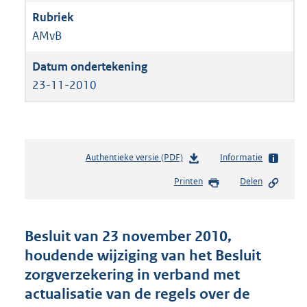
AMvB
23-11-2010
Authentieke versie (PDF)
b
Informatie
e
Printen
Delen
s
t
a
n
Besluit van 23 november 2010,
d
houdende wijziging van het Besluit
s
zorgverzekering in verband met
g
r
actualisatie van de regels over de
o