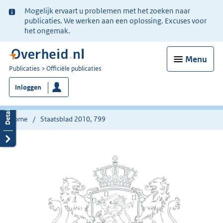
Ter
Mogelijk ervaart u problemen met het zoeken naar
informatie:
publicaties. We werken aan een oplossing. Excuses voor
het ongemak.
Menu
U
Publicaties
Officiële publicaties
bent
Inloggen
nu
hier:
Home
Staatsblad 2010, 799