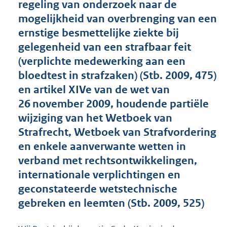
regeling van onderzoek naar de
o
mogelijkheid van overbrenging van een
t
t
ernstige besmettelijke ziekte bij
e
gelegenheid van een strafbaar feit
:
(verplichte medewerking aan een
4
7
bloedtest in strafzaken) (Stb. 2009, 475)
K
en artikel XIVe van de wet van
b
26 november 2009, houdende partiële
wijziging van het Wetboek van
Strafrecht, Wetboek van Strafvordering
en enkele aanverwante wetten in
verband met rechtsontwikkelingen,
internationale verplichtingen en
geconstateerde wetstechnische
gebreken en leemten (Stb. 2009, 525)