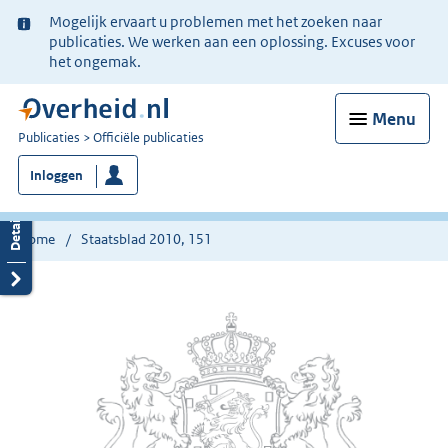
Ter
Mogelijk ervaart u problemen met het zoeken naar
informatie:
publicaties. We werken aan een oplossing. Excuses voor
het ongemak.
Menu
U
Publicaties
Officiële publicaties
bent
Inloggen
nu
hier:
Home
Staatsblad 2010, 151