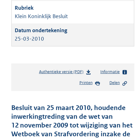
Klein Koninklijk Besluit
25-03-2010
Authentieke versie (PDF)
b
Informatie
e
Printen
Delen
s
t
a
n
Besluit van 25 maart 2010, houdende
d
inwerkingtreding van de wet van
s
12 november 2009 tot wijziging van het
g
r
Wetboek van Strafvordering inzake de
o