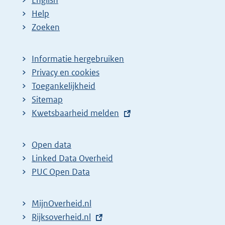
Help
Zoeken
Informatie hergebruiken
Privacy en cookies
Toegankelijkheid
Sitemap
E
Kwetsbaarheid melden
x
t
Open data
e
Linked Data Overheid
r
PUC Open Data
n
e
MijnOverheid.nl
l
E
Rijksoverheid.nl
i