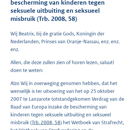
bescherming van kinderen tegen
o
seksuele uitbuiting en seksueel
t
t
misbruik (Trb. 2008, 58)
e
:
Wij Beatrix, bij de gratie Gods, Koningin der
3
7
Nederlanden, Prinses van Oranje-Nassau, enz. enz.
K
enz.
b
Allen, die deze zullen zien of horen lezen, saluut!
doen te weten:
Alzo Wij in overweging genomen hebben, dat het
wenselijk is ter uitvoering van het op 25 oktober
2007 te Lanzarote totstandgekomen Verdrag van de
Raad van Europa inzake de bescherming van
kinderen tegen seksuele uitbuiting en seksueel
misbruik (
Trb. 2008, 58
) het Wetboek van Strafrecht,