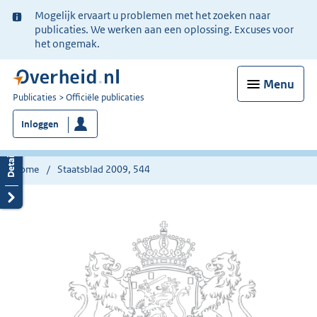
Ter
Mogelijk ervaart u problemen met het zoeken naar
informatie:
publicaties. We werken aan een oplossing. Excuses voor
het ongemak.
Menu
U
Publicaties
Officiële publicaties
bent
Inloggen
nu
hier:
Home
Staatsblad 2009, 544