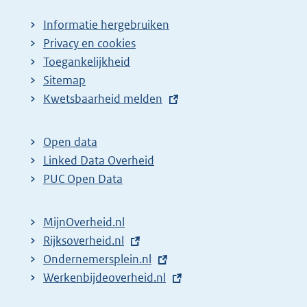
Informatie hergebruiken
Privacy en cookies
Toegankelijkheid
Sitemap
E
Kwetsbaarheid melden
x
t
Open data
e
Linked Data Overheid
r
PUC Open Data
n
e
MijnOverheid.nl
l
E
Rijksoverheid.nl
i
x
E
Ondernemersplein.nl
n
t
x
E
Werkenbijdeoverheid.nl
k
e
t
x
: