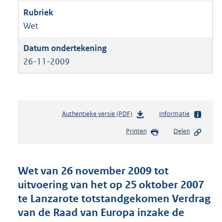
Wet
26-11-2009
Authentieke versie (PDF)
b
Informatie
e
Printen
Delen
s
t
a
n
Wet van 26 november 2009 tot
d
uitvoering van het op 25 oktober 2007
s
te Lanzarote totstandgekomen Verdrag
g
r
van de Raad van Europa inzake de
o