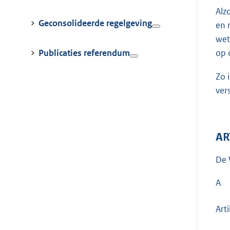
Alz
Geconsolideerde regelgeving
en 
wet
Publicaties referendum
op 
Zo 
ver
AR
De 
A
Arti