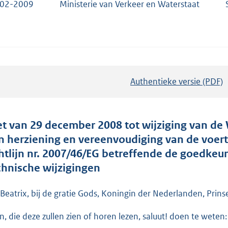
-02-2009
Ministerie van Verkeer en Waterstaat
Authentieke versie (PDF)
b
e
s
t
t van 29 december 2008 tot wijziging van d
a
n herziening en vereenvoudiging van de voert
n
chtlijn nr. 2007/46/EG betreffende de goedkeu
d
chnische wijzigingen
s
g
 Beatrix, bij de gratie Gods, Koningin der Nederlanden, Prins
r
en, die deze zullen zien of horen lezen, saluut! doen te weten:
o