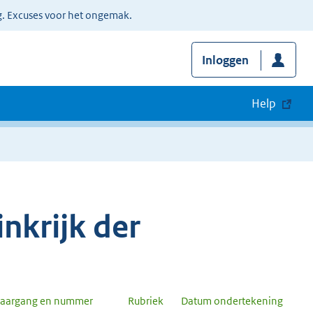
g. Excuses voor het ongemak.
Inloggen
Help
nkrijk der
Jaargang en nummer
Rubriek
Datum ondertekening