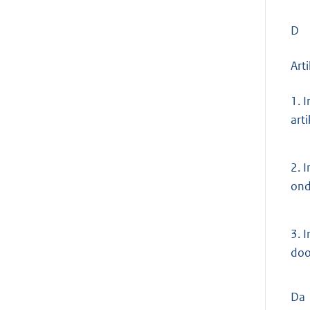
D
Art
1.
I
arti
2.
I
ond
3.
I
doo
Da