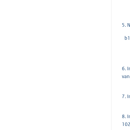
5.
N
b1
6.
I
van
7.
I
8.
I
102,