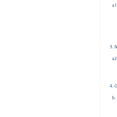
a1
3.
N
a2
4.
O
b.