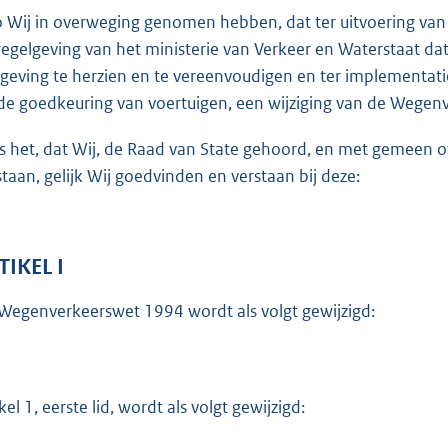
o
o Wij in overweging genomen hebben, dat ter uitvoering van
t
regelgeving van het ministerie van Verkeer en Waterstaat dat
t
geving te herzien en te vereenvoudigen en ter implementatie v
e
de goedkeuring van voertuigen, een wijziging van de Wegenv
:
5
is het, dat Wij, de Raad van State gehoord, en met gemeen
4
staan, gelijk Wij goedvinden en verstaan bij deze:
b
TIKEL I
Wegenverkeerswet 1994 wordt als volgt gewijzigd:
kel 1, eerste lid, wordt als volgt gewijzigd: