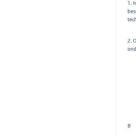
1.
I
bes
tec
2.
O
ond
B