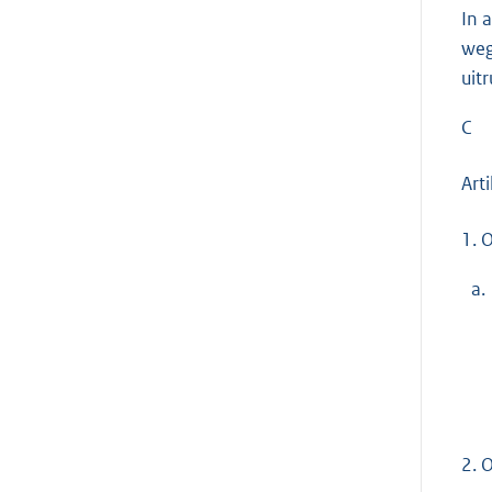
In 
weg
uit
C
Arti
1.
O
a.
2.
O