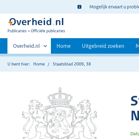
Ter
Mogelijk ervaart u prob
informatie:
U
Publicaties
Officiële publicaties
bent
Primaire
nu
Andere
Overheid.nl
Home
Uitgebreid zoeken
M
hier:
sites
navigatie
binnen
U bent hier:
Home
Staatsblad 2009, 38
S
N
Dat