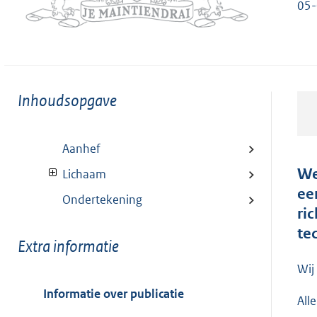
05
Toon
Inhoudsopgave
meer
van:
Aanhef
We
Lichaam
ee
Ondertekening
ri
te
Toon
Extra informatie
meer
Wij
van:
Informatie over publicatie
All