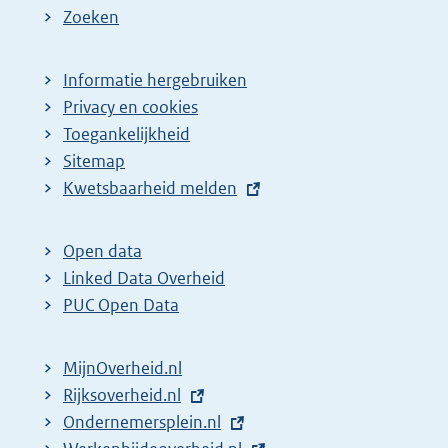
Zoeken
Informatie hergebruiken
Privacy en cookies
Toegankelijkheid
Sitemap
E
Kwetsbaarheid melden
x
t
Open data
e
Linked Data Overheid
r
PUC Open Data
n
e
MijnOverheid.nl
l
E
Rijksoverheid.nl
i
x
E
Ondernemersplein.nl
n