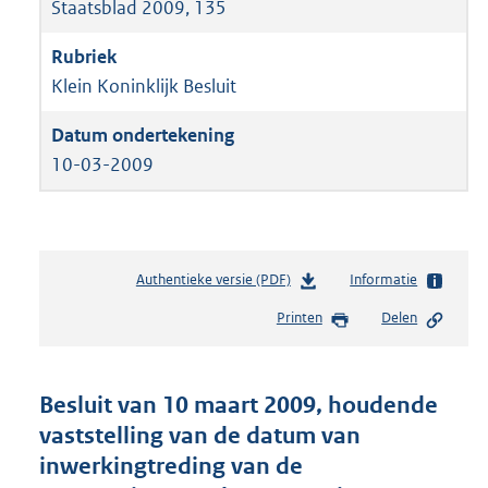
Staatsblad 2009, 135
Klein Koninklijk Besluit
10-03-2009
Authentieke versie (PDF)
b
Informatie
e
Printen
Delen
s
t
a
n
Besluit van 10 maart 2009, houdende
d
vaststelling van de datum van
s
inwerkingtreding van de
g
r