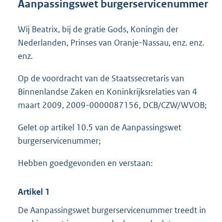
Aanpassingswet burgerservicenummer
o
o
Wij Beatrix, bij de gratie Gods, Koningin der
t
t
Nederlanden, Prinses van Oranje-Nassau, enz. enz.
e
enz.
:
2
Op de voordracht van de Staatssecretaris van
5
Binnenlandse Zaken en Koninkrijksrelaties van 4
K
b
maart 2009, 2009-0000087156, DCB/CZW/WVOB;
Gelet op artikel 10.5 van de Aanpassingswet
burgerservicenummer;
Hebben goedgevonden en verstaan:
Artikel 1
De Aanpassingswet burgerservicenummer treedt in