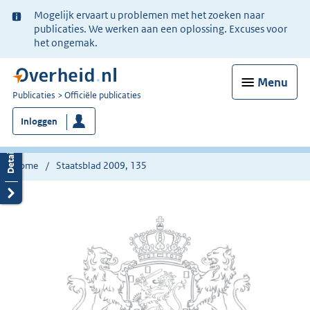
Ter
Mogelijk ervaart u problemen met het zoeken naar
informatie:
publicaties. We werken aan een oplossing. Excuses voor
het ongemak.
Menu
U
Publicaties
Officiële publicaties
bent
Inloggen
nu
hier:
Home
Staatsblad 2009, 135