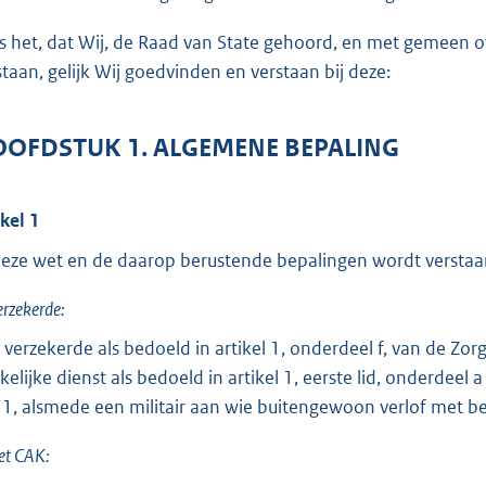
o
t
is het, dat Wij, de Raad van State gehoord, en met gemeen
t
staan, gelijk Wij goedvinden en verstaan bij deze:
e
:
OFDSTUK 1. ALGEMENE BEPALING
5
6
ikel 1
b
deze wet en de daarop berustende bepalingen wordt verstaa
erzekerde:
 verzekerde als bedoeld in artikel 1, onderdeel f, van de Zo
kelijke dienst als bedoeld in artikel 1, eerste lid, onderdee
1, alsmede een militair aan wie buitengewoon verlof met be
et CAK: