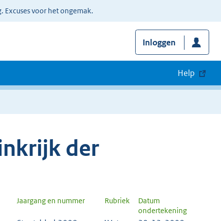
g. Excuses voor het ongemak.
Inloggen
Help
nkrijk der
Jaargang en nummer
Rubriek
Datum
ondertekening