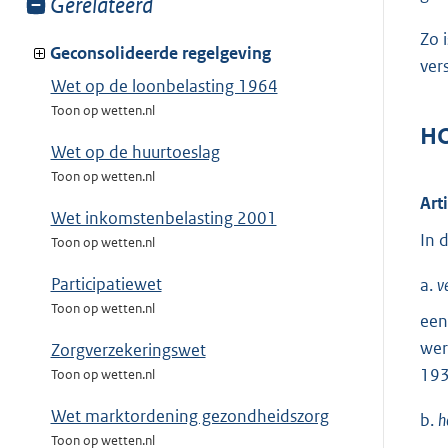
Toon
Gerelateerd
meer
Zo 
van:
Geconsolideerde regelgeving
ver
Wet op de loonbelasting 1964
Toon op wetten.nl
HO
Wet op de huurtoeslag
Toon op wetten.nl
Art
Wet inkomstenbelasting 2001
In 
Toon op wetten.nl
Participatiewet
a.
v
Toon op wetten.nl
een
wer
Zorgverzekeringswet
193
Toon op wetten.nl
Wet marktordening gezondheidszorg
b.
h
Toon op wetten.nl