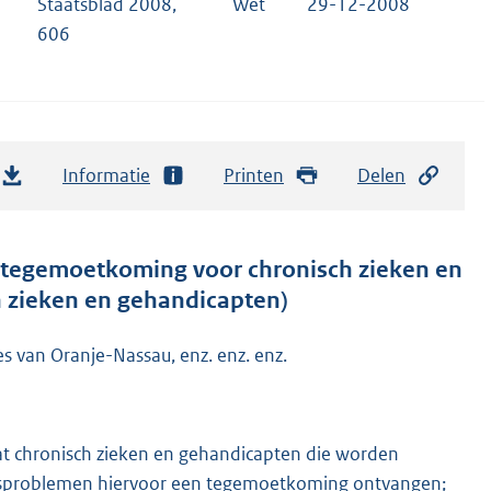
Staatsblad 2008,
Wet
29-12-2008
606
Informatie
Printen
Delen
 tegemoetkoming voor chronisch zieken en
 zieken en gehandicapten)
es van Oranje-Nassau, enz. enz. enz.
at chronisch zieken en gehandicapten die worden
dsproblemen hiervoor een tegemoetkoming ontvangen;