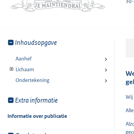
30
Toon
Inhoudsopgave
meer
van:
Aanhef
Lichaam
We
Ondertekening
ge
Wij
Toon
Extra informatie
meer
All
van:
Informatie over publicatie
Alz
gec