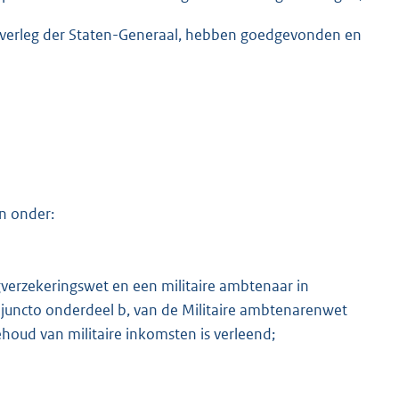
 overleg der Staten-Generaal, hebben goedgevonden en
K
n onder:
rgverzekeringswet en een militaire ambtenaar in
l a juncto onderdeel b, van de Militaire ambtenarenwet
houd van militaire inkomsten is verleend;