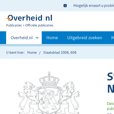
Ter
Mogelijk ervaart u prob
informatie:
U
Publicaties
Officiële publicaties
bent
Primaire
nu
Andere
Overheid.nl
Home
Uitgebreid zoeken
M
hier:
sites
navigatie
binnen
U bent hier:
Home
Staatsblad 2008, 606
S
N
Dat
publ