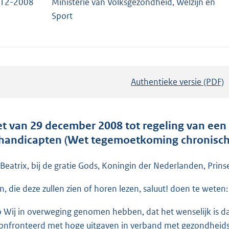
-12-2008
Ministerie van Volksgezondheid, Welzijn en
Sport
Authentieke versie (PDF)
b
e
s
t
t van 29 december 2008 tot regeling van een
a
handicapten (Wet tegemoetkoming chronisch
n
d
 Beatrix, bij de gratie Gods, Koningin der Nederlanden, Prins
s
en, die deze zullen zien of horen lezen, saluut! doen te weten:
g
r
o Wij in overweging genomen hebben, dat het wenselijk is d
o
onfronteerd met hoge uitgaven in verband met gezondhei