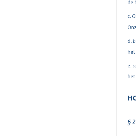
de 
c.
O
Onz
d.
b
het
e.
s
het
HO
§ 2