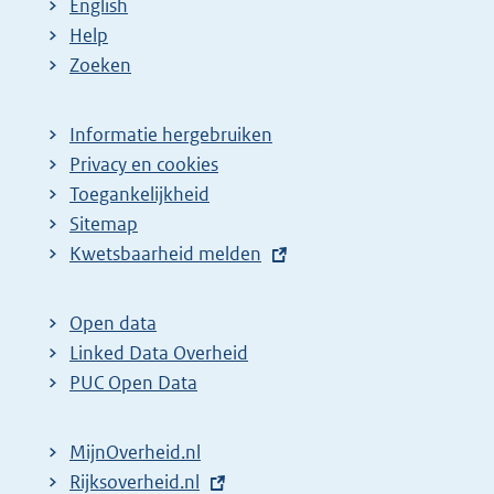
English
Help
Zoeken
Informatie hergebruiken
Privacy en cookies
Toegankelijkheid
Sitemap
E
Kwetsbaarheid melden
x
t
Open data
e
Linked Data Overheid
r
PUC Open Data
n
e
MijnOverheid.nl
l
E
Rijksoverheid.nl
i