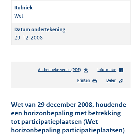
Wet
29-12-2008
Authentieke versie (PDF)
b
Informatie
e
Printen
Delen
s
t
a
n
Wet van 29 december 2008, houdende
d
een horizonbepaling met betrekking
s
tot participatieplaatsen (Wet
g
r
horizonbepaling participatieplaatsen)
o