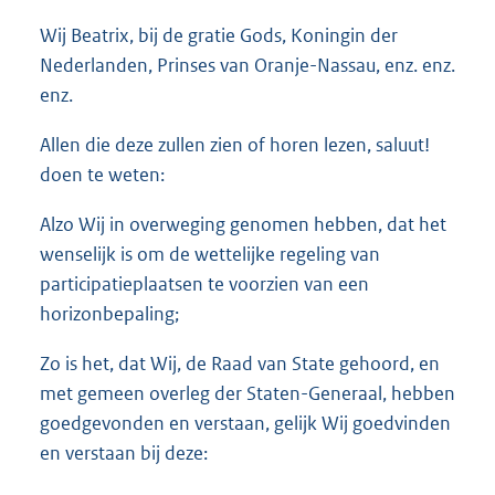
o
Wij Beatrix, bij de gratie Gods, Koningin der
t
t
Nederlanden, Prinses van Oranje-Nassau, enz. enz.
e
enz.
:
2
Allen die deze zullen zien of horen lezen, saluut!
6
doen te weten:
K
b
Alzo Wij in overweging genomen hebben, dat het
wenselijk is om de wettelijke regeling van
participatieplaatsen te voorzien van een
horizonbepaling;
Zo is het, dat Wij, de Raad van State gehoord, en
met gemeen overleg der Staten-Generaal, hebben
goedgevonden en verstaan, gelijk Wij goedvinden
en verstaan bij deze: