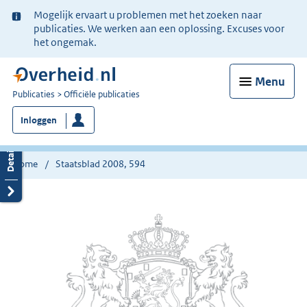
Ter
Mogelijk ervaart u problemen met het zoeken naar
informatie:
publicaties. We werken aan een oplossing. Excuses voor
het ongemak.
Menu
U
Publicaties
Officiële publicaties
bent
Inloggen
nu
hier:
Home
Staatsblad 2008, 594