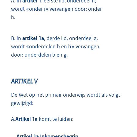
A.
In
artikel 1
, eerste lid, onderdeel n,
wordt «onder i» vervangen door: onder
h.
B.
In
artikel 1a
, derde lid, onderdeel a,
wordt «onderdelen b en h» vervangen
door: onderdelen b en g.
ARTIKEL V
De Wet op het primair onderwijs wordt als volgt
gewijzigd:
A.
Artikel 1a
komt te luiden:
Artikel 1a Inkomensbegrip