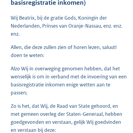
basisregistratie inkomen)
o
t
t
Wij Beatrix, bij de gratie Gods, Koningin der
e
Nederlanden, Prinses van Oranje-Nassau, enz. enz.
:
enz.
3
6
Allen, die deze zullen zien of horen lezen, saluut!
K
b
doen te weten:
Alzo Wij in overweging genomen hebben, dat het
wenselijk is om in verband met de invoering van een
basisregistratie inkomen enige wetten aan te
passen;
Zo is het, dat Wij, de Raad van State gehoord, en
met gemeen overleg der Staten-Generaal, hebben
goedgevonden en verstaan, gelijk Wij goedvinden
en verstaan bij deze: