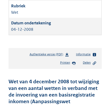
Wet
04-12-2008
Authentieke versie (PDF)
b
Informatie
e
Printen
Delen
s
t
a
n
Wet van 4 december 2008 tot wijziging
d
van een aantal wetten in verband met
s
de invoering van een basisregistratie
g
r
inkomen (Aanpassingswet
o