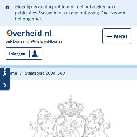
Ter
Mogelijk ervaart u problemen met het zoeken naar
informatie:
publicaties. We werken aan een oplossing. Excuses voor
het ongemak.
Menu
U
Publicaties
Officiële publicaties
bent
Inloggen
nu
hier:
Home
Staatsblad 2008, 569