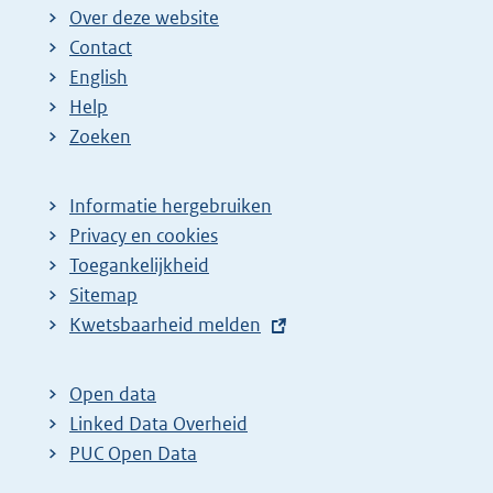
Over deze website
Contact
English
Help
Zoeken
Informatie hergebruiken
Privacy en cookies
Toegankelijkheid
Sitemap
E
Kwetsbaarheid melden
x
t
Open data
e
Linked Data Overheid
r
PUC Open Data
n