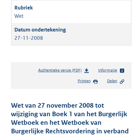
Wet
27-11-2008
Authentieke versie (PDF)
b
Informatie
e
Printen
Delen
s
t
a
n
Wet van 27 november 2008 tot
d
wijziging van Boek 1 van het Burgerlijk
s
Wetboek en het Wetboek van
g
r
Burgerlijke Rechtsvordering in verband
o