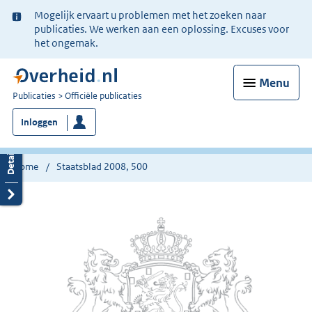
Ter
Mogelijk ervaart u problemen met het zoeken naar
informatie:
publicaties. We werken aan een oplossing. Excuses voor
het ongemak.
Menu
U
Publicaties
Officiële publicaties
bent
Inloggen
nu
hier:
Home
Staatsblad 2008, 500