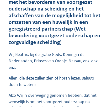
met het bevorderen van voortgezet
o
ouderschap na scheiding en het
t
t
afschaffen van de mogelijkheid tot het
e
omzetten van een huwelijk in een
:
geregistreerd partnerschap (Wet
3
8
bevordering voortgezet ouderschap en
K
zorgvuldige scheiding)
b
Wij Beatrix, bij de gratie Gods, Koningin der
Nederlanden, Prinses van Oranje-Nassau, enz. enz.
enz.
Allen, die deze zullen zien of horen lezen, saluut!
doen te weten:
Alzo Wij in overweging genomen hebben, dat het
wenselijk is om het voortgezet ouderschap na