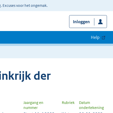
g. Excuses voor het ongemak.
Inloggen
Help
nkrijk der
Jaargang en
Rubriek
Datum
nummer
ondertekening