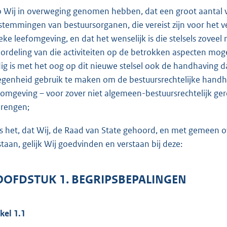
o
o Wij in overweging genomen hebben, dat een groot aantal ve
t
stemmingen van bestuursorganen, die vereist zijn voor het ver
t
ieke leefomgeving, en dat het wenselijk is die stelsels zov
e
ordeling van die activiteiten op de betrokken aspecten mogelij
:
ig is met het oog op dit nieuwe stelsel ook de handhaving da
1
egenheid gebruik te maken om de bestuursrechtelijke handha
0
fomgeving – voor zover niet algemeen-bestuursrechtelijk ger
3
brengen;
b
is het, dat Wij, de Raad van State gehoord, en met gemeen
staan, gelijk Wij goedvinden en verstaan bij deze:
OFDSTUK 1. BEGRIPSBEPALINGEN
ikel 1.1