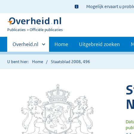
Ter
Mogelijk ervaart u prob
informatie:
U
Publicaties
Officiële publicaties
bent
Primaire
nu
Andere
Overheid.nl
Home
Uitgebreid zoeken
M
hier:
sites
navigatie
binnen
U bent hier:
Home
Staatsblad 2008, 496
S
N
Dat
publ