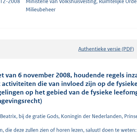
-12-2008
Ministerie van Volkshuisvesting, Ruimtelijke Ord
Milieubeheer
Authentieke versie (PDF)
b
e
s
t
t van 6 november 2008, houdende regels inza
a
t activiteiten die van invloed zijn op de fys
n
gelingen op het gebied van de fysieke leefo
d
gevingsrecht)
s
g
 Beatrix, bij de gratie Gods, Koningin der Nederlanden, Prins
r
en, die deze zullen zien of horen lezen, saluut! doen te weten:
o