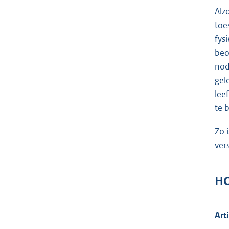
Alz
toe
fys
beo
nod
gel
lee
te 
Zo 
ver
HO
Art