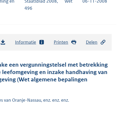
ening en
Staatsblad 2008,
Wet
06-11-2008
496
Informatie
Printen
Delen
ke een vergunningstelsel met betrekking
ieke leefomgeving en inzake handhaving van
mgeving (Wet algemene bepalingen
es van Oranje-Nassau, enz. enz. enz.