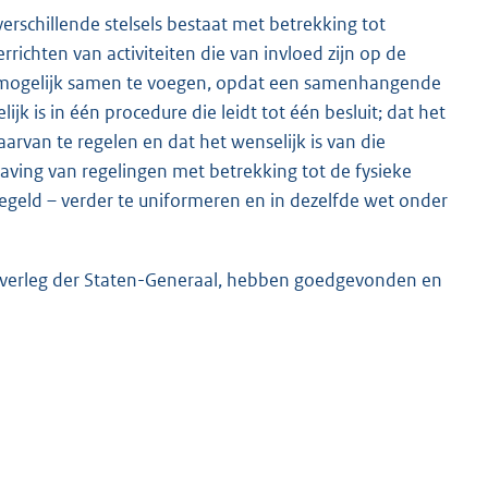
rschillende stelsels bestaat met betrekking tot
richten van activiteiten die van invloed zijn op de
eel mogelijk samen te voegen, opdat een samenhangende
k is in één procedure die leidt tot één besluit; dat het
arvan te regelen en dat het wenselijk is van die
ving van regelingen met betrekking tot de fysieke
egeld – verder te uniformeren en in dezelfde wet onder
K
 overleg der Staten-Generaal, hebben goedgevonden en