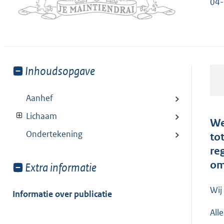
04
Toon
Inhoudsopgave
meer
van:
Aanhef
Lichaam
We
Ondertekening
to
re
om
Toon
Extra informatie
meer
van:
Wij
Informatie over publicatie
All