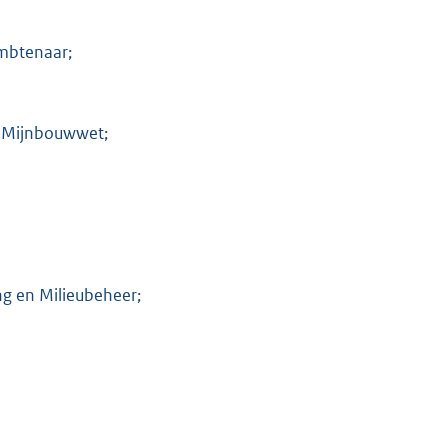
ambtenaar;
e Mijnbouwwet;
ng en Milieubeheer;