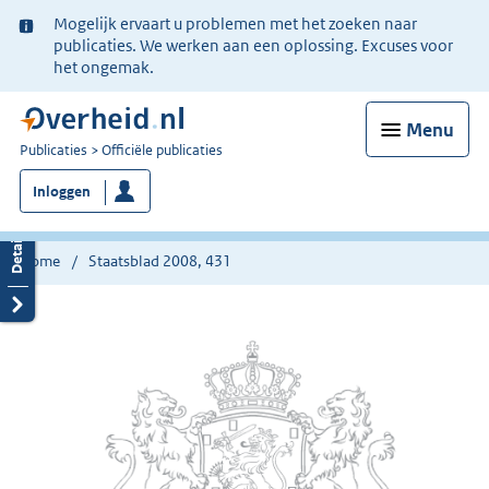
Ter
Mogelijk ervaart u problemen met het zoeken naar
informatie:
publicaties. We werken aan een oplossing. Excuses voor
het ongemak.
Menu
U
Publicaties
Officiële publicaties
bent
Inloggen
nu
hier:
Home
Staatsblad 2008, 431