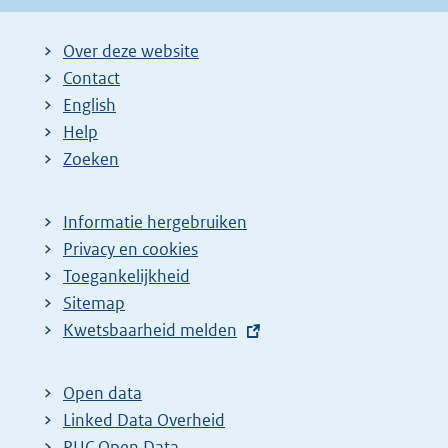
Over deze website
Contact
English
Help
Zoeken
Informatie hergebruiken
Privacy en cookies
Toegankelijkheid
Sitemap
E
Kwetsbaarheid melden
x
t
Open data
e
Linked Data Overheid
r
PUC Open Data