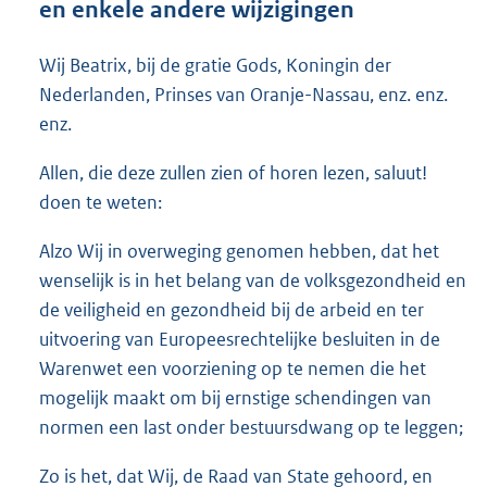
en enkele andere wijzigingen
o
t
t
Wij Beatrix, bij de gratie Gods, Koningin der
e
Nederlanden, Prinses van Oranje-Nassau, enz. enz.
:
enz.
3
1
Allen, die deze zullen zien of horen lezen, saluut!
K
b
doen te weten:
Alzo Wij in overweging genomen hebben, dat het
wenselijk is in het belang van de volksgezondheid en
de veiligheid en gezondheid bij de arbeid en ter
uitvoering van Europeesrechtelijke besluiten in de
Warenwet een voorziening op te nemen die het
mogelijk maakt om bij ernstige schendingen van
normen een last onder bestuursdwang op te leggen;
Zo is het, dat Wij, de Raad van State gehoord, en