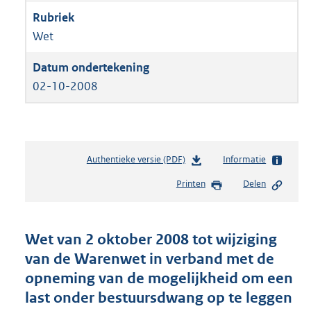
Wet
02-10-2008
Authentieke versie (PDF)
b
Informatie
e
Printen
Delen
s
t
a
n
Wet van 2 oktober 2008 tot wijziging
d
van de Warenwet in verband met de
s
opneming van de mogelijkheid om een
g
r
last onder bestuursdwang op te leggen
o