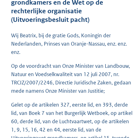
grondkamers en de Wet op de
o
rechterlijke organisatie
o
(Uitvoeringsbesluit pacht)
t
t
e
Wij Beatrix, bij de gratie Gods, Koningin der
:
Nederlanden, Prinses van Oranje-Nassau, enz. enz.
6
2
enz.
K
b
Op de voordracht van Onze Minister van Landbouw,
Natuur en Voedselkwaliteit van 12 juli 2007, nr.
TRCJZ/2007/2246, Directie Juridische Zaken, gedaan
mede namens Onze Minister van Justitie;
Gelet op de artikelen 327, eerste lid, en 393, derde
lid, van Boek 7 van het Burgerlijk Wetboek, op artikel
60, derde lid, van de Luchtvaartwet, op de artikelen
1, 9, 15, 16, 42 en 44, eerste lid, van de