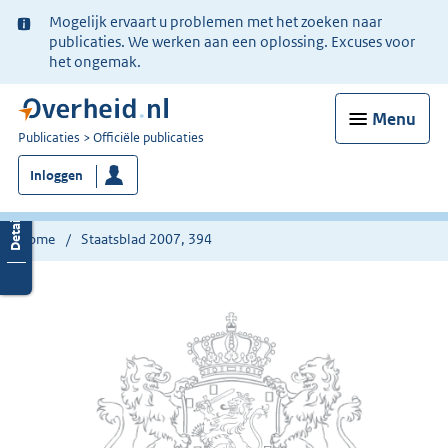
Ter
Mogelijk ervaart u problemen met het zoeken naar
informatie:
publicaties. We werken aan een oplossing. Excuses voor
het ongemak.
Menu
U
Publicaties
Officiële publicaties
bent
Inloggen
nu
hier:
Home
Staatsblad 2007, 394