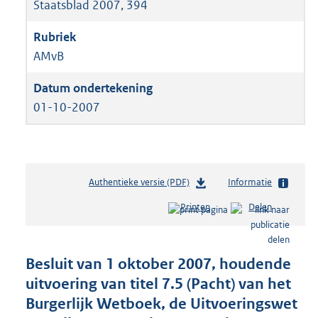
Staatsblad 2007, 394
AMvB
01-10-2007
Authentieke versie (PDF)
b
Informatie
e
Printen
Delen
s
t
a
n
Besluit van 1 oktober 2007, houdende
d
uitvoering van titel 7.5 (Pacht) van het
s
Burgerlijk Wetboek, de Uitvoeringswet
g
r