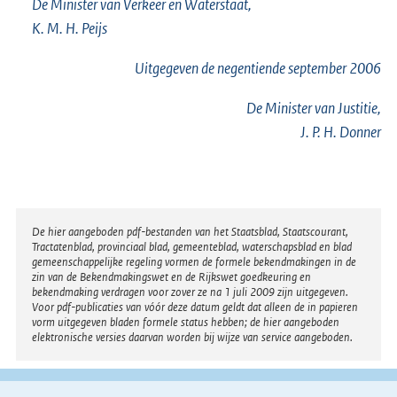
De Minister van Verkeer en Waterstaat,
K. M. H. Peijs
Uitgegeven de
negentiende
september 2006
De Minister van Justitie,
J. P. H. Donner
Disclaimer
De hier aangeboden pdf-bestanden van het Staatsblad, Staatscourant,
Tractatenblad, provinciaal blad, gemeenteblad, waterschapsblad en blad
gemeenschappelijke regeling vormen de formele bekendmakingen in de
zin van de Bekendmakingswet en de Rijkswet goedkeuring en
bekendmaking verdragen voor zover ze na 1 juli 2009 zijn uitgegeven.
Voor pdf-publicaties van vóór deze datum geldt dat alleen de in papieren
vorm uitgegeven bladen formele status hebben; de hier aangeboden
elektronische versies daarvan worden bij wijze van service aangeboden.