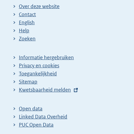
Over deze website
Contact
English
Help
Zoeken
Informatie hergebruiken
Privacy en cookies
Toegankelijkheid
Sitemap
E
Kwetsbaarheid melden
x
t
Open data
e
Linked Data Overheid
r
PUC Open Data
n