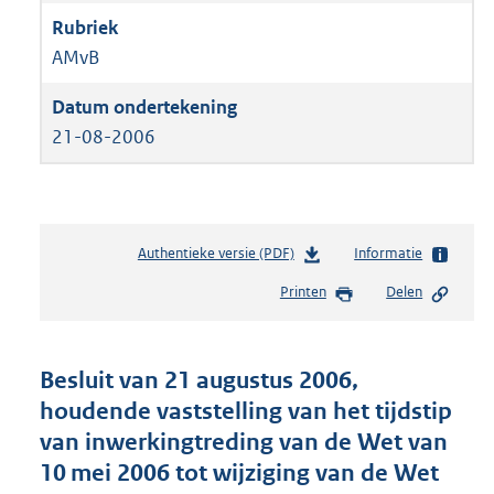
AMvB
21-08-2006
Authentieke versie (PDF)
b
Informatie
e
Printen
Delen
s
t
a
n
Besluit van 21 augustus 2006,
d
houdende vaststelling van het tijdstip
s
van inwerkingtreding van de Wet van
g
r
10 mei 2006 tot wijziging van de Wet
o