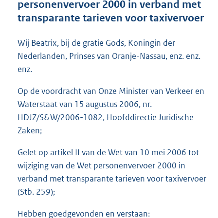
personenvervoer 2000 in verband met
o
transparante tarieven voor taxivervoer
t
t
e
Wij Beatrix, bij de gratie Gods, Koningin der
:
Nederlanden, Prinses van Oranje-Nassau, enz. enz.
1
6
enz.
K
b
Op de voordracht van Onze Minister van Verkeer en
Waterstaat van 15 augustus 2006, nr.
HDJZ/S&W/2006-1082, Hoofddirectie Juridische
Zaken;
Gelet op artikel II van de Wet van 10 mei 2006 tot
wijziging van de Wet personenvervoer 2000 in
verband met transparante tarieven voor taxivervoer
(Stb. 259);
Hebben goedgevonden en verstaan: