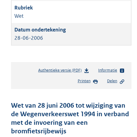
Wet
28-06-2006
Authentieke versie (PDF)
b
Informatie
e
Printen
Delen
s
t
a
n
Wet van 28 juni 2006 tot wijziging van
d
de Wegenverkeerswet 1994 in verband
s
met de invoering van een
g
r
bromfietsrijbewijs
o