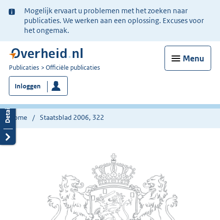
Ter
Mogelijk ervaart u problemen met het zoeken naar
informatie:
publicaties. We werken aan een oplossing. Excuses voor
het ongemak.
Menu
U
Publicaties
Officiële publicaties
bent
Inloggen
nu
hier:
Home
Staatsblad 2006, 322