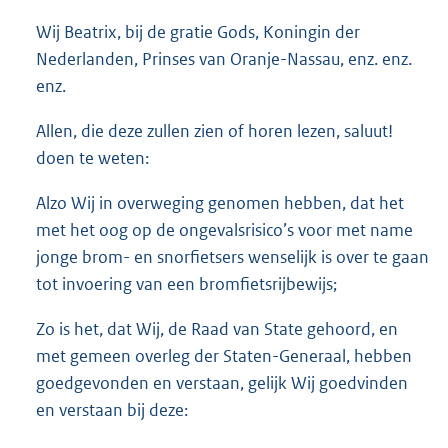
o
Wij Beatrix, bij de gratie Gods, Koningin der
t
t
Nederlanden, Prinses van Oranje-Nassau, enz. enz.
e
enz.
:
3
Allen, die deze zullen zien of horen lezen, saluut!
2
doen te weten:
K
b
Alzo Wij in overweging genomen hebben, dat het
met het oog op de ongevalsrisico’s voor met name
jonge brom- en snorfietsers wenselijk is over te gaan
tot invoering van een bromfietsrijbewijs;
Zo is het, dat Wij, de Raad van State gehoord, en
met gemeen overleg der Staten-Generaal, hebben
goedgevonden en verstaan, gelijk Wij goedvinden
en verstaan bij deze: