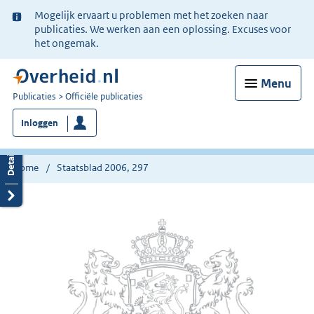
Ter
Mogelijk ervaart u problemen met het zoeken naar
informatie:
publicaties. We werken aan een oplossing. Excuses voor
het ongemak.
Menu
U
Publicaties
Officiële publicaties
bent
Inloggen
nu
hier:
Home
Staatsblad 2006, 297