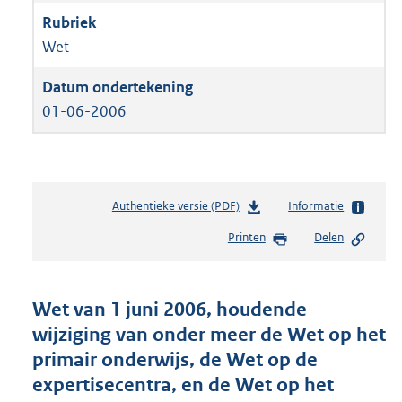
Wet
01-06-2006
Authentieke versie (PDF)
b
Informatie
e
Printen
Delen
s
t
a
n
Wet van 1 juni 2006, houdende
d
wijziging van onder meer de Wet op het
s
primair onderwijs, de Wet op de
g
r
expertisecentra, en de Wet op het
o