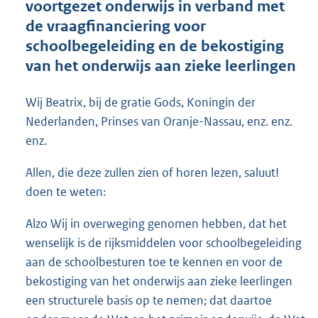
voortgezet onderwijs in verband met
o
de vraagfinanciering voor
t
t
schoolbegeleiding en de bekostiging
e
van het onderwijs aan zieke leerlingen
:
3
5
Wij Beatrix, bij de gratie Gods, Koningin der
K
Nederlanden, Prinses van Oranje-Nassau, enz. enz.
b
enz.
Allen, die deze zullen zien of horen lezen, saluut!
doen te weten:
Alzo Wij in overweging genomen hebben, dat het
wenselijk is de rijksmiddelen voor schoolbegeleiding
aan de schoolbesturen toe te kennen en voor de
bekostiging van het onderwijs aan zieke leerlingen
een structurele basis op te nemen; dat daartoe