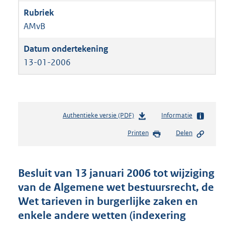
AMvB
13-01-2006
Authentieke versie (PDF)
b
Informatie
e
Printen
Delen
s
t
a
n
Besluit van 13 januari 2006 tot wijziging
d
van de Algemene wet bestuursrecht, de
s
Wet tarieven in burgerlijke zaken en
g
r
enkele andere wetten (indexering
o