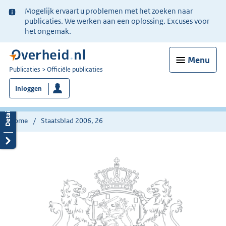
Ter
Mogelijk ervaart u problemen met het zoeken naar
informatie:
publicaties. We werken aan een oplossing. Excuses voor
het ongemak.
Menu
U
Publicaties
Officiële publicaties
bent
Inloggen
nu
hier:
Home
Staatsblad 2006, 26