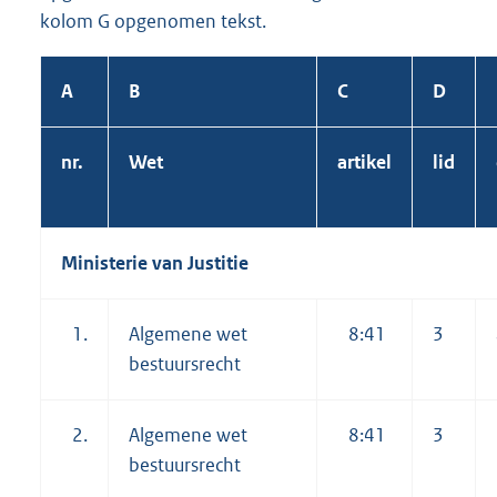
kolom G opgenomen tekst.
A
B
C
D
nr.
Wet
artikel
lid
Ministerie van Justitie
1.
Algemene wet
8:41
3
bestuursrecht
2.
Algemene wet
8:41
3
bestuursrecht