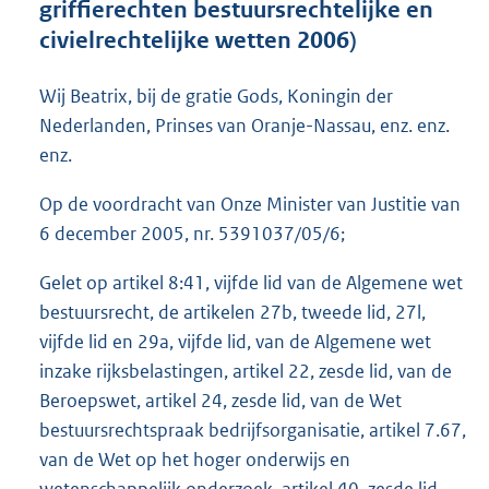
griffierechten bestuursrechtelijke en
o
civielrechtelijke wetten 2006)
t
t
e
Wij Beatrix, bij de gratie Gods, Koningin der
:
Nederlanden, Prinses van Oranje-Nassau, enz. enz.
3
2
enz.
K
b
Op de voordracht van Onze Minister van Justitie van
6 december 2005, nr. 5391037/05/6;
Gelet op artikel 8:41, vijfde lid van de Algemene wet
bestuursrecht, de artikelen 27b, tweede lid, 27l,
vijfde lid en 29a, vijfde lid, van de Algemene wet
inzake rijksbelastingen, artikel 22, zesde lid, van de
Beroepswet, artikel 24, zesde lid, van de Wet
bestuursrechtspraak bedrijfsorganisatie, artikel 7.67,
van de Wet op het hoger onderwijs en