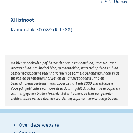
J. P. H. Donner
X
Histnoot
Kamerstuk 30 089 (R 1788)
Disclaimer
De hier aangeboden pdf-bestanden van het Staatsblad, Staatscourant,
Tractatenblad, provinciaal blad, gemeenteblad, waterschapsblad en blad
gemeenschappelijke regeling vormen de formele bekendmakingen in de
zin van de Bekendmakingswet en de Rijkswet goedkeuring en
bekendmaking verdragen voor zover ze na 1 juli 2009 zijn uitgegeven.
Voor pdf-publicaties van vóór deze datum geldt dat alleen de in papieren
vorm uitgegeven bladen formele status hebben; de hier aangeboden
elektronische versies daarvan worden bij wijze van service aangeboden.
Over deze website
Contact