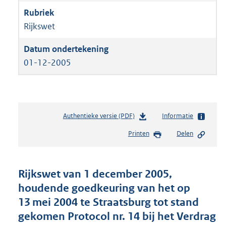
Rijkswet
01-12-2005
Authentieke versie (PDF)
b
Informatie
e
Printen
Delen
s
t
a
n
Rijkswet van 1 december 2005,
d
houdende goedkeuring van het op
s
13 mei 2004 te Straatsburg tot stand
g
r
gekomen Protocol nr. 14 bij het Verdrag
o