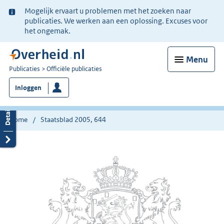
Ter
Mogelijk ervaart u problemen met het zoeken naar
informatie:
publicaties. We werken aan een oplossing. Excuses voor
het ongemak.
Menu
U
Publicaties
Officiële publicaties
bent
Inloggen
nu
hier:
Home
Staatsblad 2005, 644