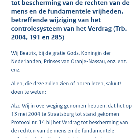
tot bescherming van de rechten van de
o
mens en de fundamentele vrijheden,
t
t
betreffende wijziging van het
e
controlesysteem van het Verdrag (Trb.
:
2004, 191 en 285)
1
9
K
Wij Beatrix, bij de gratie Gods, Koningin der
b
Nederlanden, Prinses van Oranje-Nassau, enz. enz.
enz.
Allen, die deze zullen zien of horen lezen, saluut!
doen te weten:
Alzo Wij in overweging genomen hebben, dat het op
13 mei 2004 te Straatsburg tot stand gekomen
Protocol nr. 14 bij het Verdrag tot bescherming van
de rechten van de mens en de fundamentele