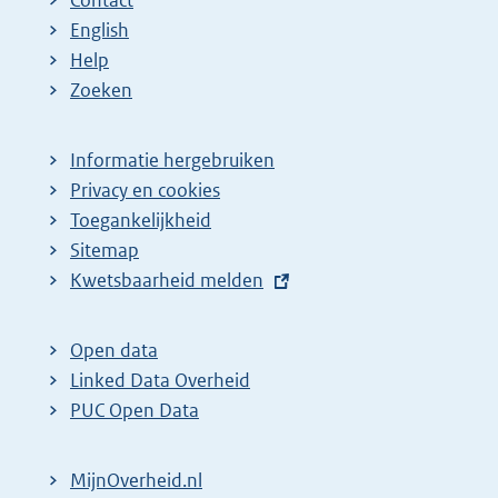
English
Help
Zoeken
Informatie hergebruiken
Privacy en cookies
Toegankelijkheid
Sitemap
E
Kwetsbaarheid melden
x
t
Open data
e
Linked Data Overheid
r
PUC Open Data
n
e
MijnOverheid.nl
l