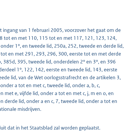
 ingang van 1 februari 2005, voorzover het gaat om de
08 tot en met 110, 115 tot en met 117, 121, 123, 124,
 onder 1°, en tweede lid, 250a, 252, tweede en derde lid,
 tot en met 291, 293, 296, 300, eerste tot en met derde
K
b, 385d, 395, tweede lid, onderdelen 2° en 3°, en 396
erdeel 1°, 122, 142, eerste en tweede lid, 143, eerste
weede lid, van de Wet oorlogsstrafrecht en de artikelen 3,
d, onder a tot en met c, tweede lid, onder a, b, c,
 met e, vijfde lid, onder a tot en met c, j, m en o, en
 en derde lid, onder a en c, 7, tweede lid, onder a tot en
ationale misdrijven.
luit dat in het Staatsblad zal worden geplaatst.