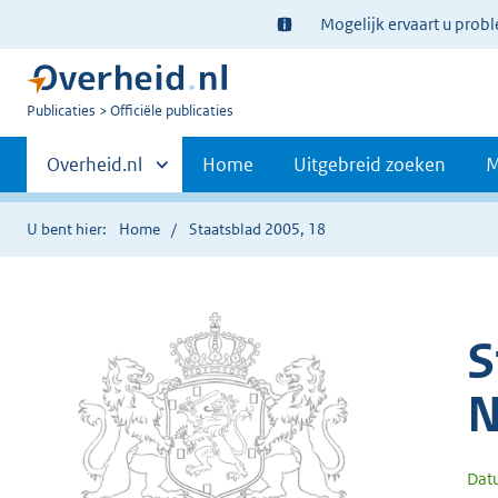
Ter
Mogelijk ervaart u prob
informatie:
U
Publicaties
Officiële publicaties
bent
Primaire
nu
Andere
Overheid.nl
Home
Uitgebreid zoeken
M
hier:
sites
navigatie
binnen
U bent hier:
Home
Staatsblad 2005, 18
S
N
Dat