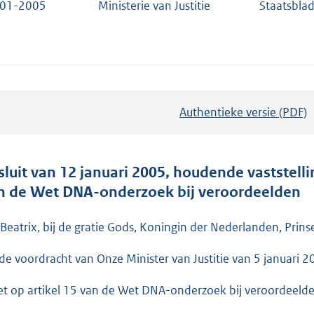
-01-2005
Ministerie van Justitie
Staatsbla
Authentieke versie (PDF)
b
e
s
t
sluit van 12 januari 2005, houdende vaststelli
a
n de Wet DNA-onderzoek bij veroordeelden
n
d
 Beatrix, bij de gratie Gods, Koningin der Nederlanden, Prins
s
de voordracht van Onze Minister van Justitie van 5 januari 
g
r
et op artikel 15 van de Wet DNA-onderzoek bij veroordeelde
o