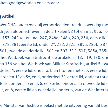
o
ben goedgevonden en verstaan:
t
t
g Artikel
e
Wet DNA-onderzoek bij veroordeelden treedt in werking met
:
drijven als omschreven in de artikelen 92 tot en met 95a, 1
1
, 157, 242 tot en met 247, 248a, 248b, 249, 250, eerste lid,
8
, 278, 281, eerste lid, onder 2°, 282, 282a, 285a, 285b, 287
, 301, tweede en derde lid, 302 en 303, 312, 317, 385a, 385
b
 het Wetboek van Strafrecht, de artikelen 118, 119, 120, ond
, en 159 van het Wetboek van Militair Strafrecht, artikel 5, t
te lid, 4, eerste lid, onder a, b en f tot en met k, 5, eerste li
erdelen 1° en 5°, en d, onderdeel 3°, derde lid, onder a tot en
de lid, onder a, b en d, 6, eerste lid, onder a en c, tweede lid
 c, en 8, eerste lid en tweede lid, onder b, van de Wet intern
e Minister van Justitie is belast met de uitvoering van dit bes