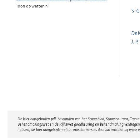
Toon op wetten.nl
's-G
De M
J. P
De hier aangeboden pdf-bestanden van het Staatsblad, Staatscourant, Tract
Disclaimer
Bekendmakingswet en de Rijkswet goedkeuring en bekendmaking verdragen voor
hebben; de hier aangeboden elektronische versies daarvan worden bij wijze 