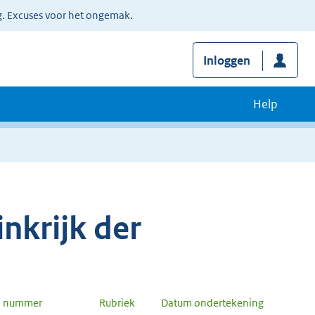
g. Excuses voor het ongemak.
Inloggen
Help
nkrijk der
n nummer
Rubriek
Datum ondertekening