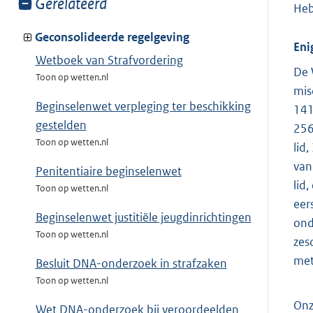
Toon
Gerelateerd
Heb
meer
van:
Geconsolideerde regelgeving
Eni
Wetboek van Strafvordering
De 
Toon op wetten.nl
mis
Beginselenwet verpleging ter beschikking
141
gestelden
256
Toon op wetten.nl
lid
van
Penitentiaire beginselenwet
lid
Toon op wetten.nl
eers
Beginselenwet justitiële jeugdinrichtingen
ond
Toon op wetten.nl
zes
met
Besluit DNA-onderzoek in strafzaken
Toon op wetten.nl
Onz
Wet DNA-onderzoek bij veroordeelden