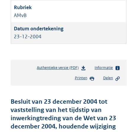
AMvB
23-12-2004
Authentieke versie (PDF)
b
Informatie
e
Printen
Delen
s
t
a
n
Besluit van 23 december 2004 tot
d
vaststelling van het tijdstip van
s
inwerkingtreding van de Wet van 23
g
r
december 2004, houdende wijziging
o