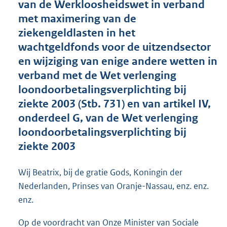
van de Werkloosheidswet in verband
o
met maximering van de
t
t
ziekengeldlasten in het
e
wachtgeldfonds voor de uitzendsector
:
en wijziging van enige andere wetten in
2
0
verband met de Wet verlenging
K
loondoorbetalingsverplichting bij
b
ziekte 2003 (Stb. 731) en van artikel IV,
onderdeel G, van de Wet verlenging
loondoorbetalingsverplichting bij
ziekte 2003
Wij Beatrix, bij de gratie Gods, Koningin der
Nederlanden, Prinses van Oranje-Nassau, enz. enz.
enz.
Op de voordracht van Onze Minister van Sociale