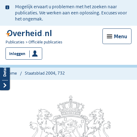
Ter
Mogelijk ervaart u problemen met het zoeken naar
informatie:
publicaties. We werken aan een oplossing. Excuses voor
het ongemak.
Menu
U
Publicaties
Officiële publicaties
bent
Inloggen
nu
hier:
Home
Staatsblad 2004, 732