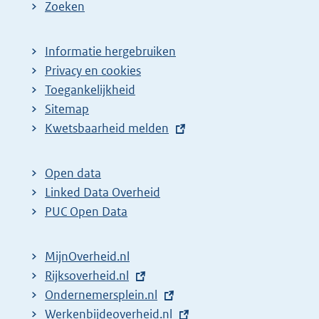
Zoeken
Informatie hergebruiken
Privacy en cookies
Toegankelijkheid
Sitemap
E
Kwetsbaarheid melden
x
t
Open data
e
Linked Data Overheid
r
PUC Open Data
n
e
MijnOverheid.nl
l
E
Rijksoverheid.nl
i
x
E
Ondernemersplein.nl
n
t
x
E
Werkenbijdeoverheid.nl