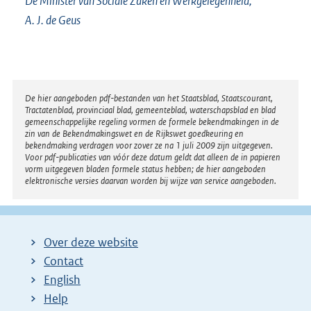
De Minister van Sociale Zaken en Werkgelegenheid,
A. J. de Geus
Disclaimer
De hier aangeboden pdf-bestanden van het Staatsblad, Staatscourant,
Tractatenblad, provinciaal blad, gemeenteblad, waterschapsblad en blad
gemeenschappelijke regeling vormen de formele bekendmakingen in de
zin van de Bekendmakingswet en de Rijkswet goedkeuring en
bekendmaking verdragen voor zover ze na 1 juli 2009 zijn uitgegeven.
Voor pdf-publicaties van vóór deze datum geldt dat alleen de in papieren
vorm uitgegeven bladen formele status hebben; de hier aangeboden
elektronische versies daarvan worden bij wijze van service aangeboden.
Over deze website
Contact
English
Help