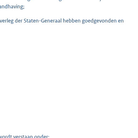
handhaving;
 overleg der Staten-Generaal hebben goedgevonden en
K
wordt verstaan onder: