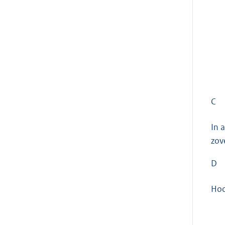
C
In 
zov
D
Hoo