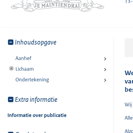
13
Toon
Inhoudsopgave
meer
van:
Aanhef
Lichaam
We
Ondertekening
va
be
Toon
Extra informatie
Wij
meer
van:
Informatie over publicatie
All
Alz