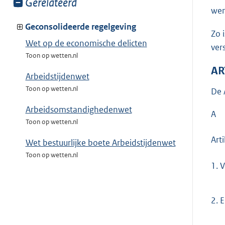
Toon
Gerelateerd
wen
meer
van:
Geconsolideerde regelgeving
Zo 
Wet op de economische delicten
ver
Toon op wetten.nl
AR
Arbeidstijdenwet
Toon op wetten.nl
De 
Arbeidsomstandighedenwet
A
Toon op wetten.nl
Art
Wet bestuurlijke boete Arbeidstijdenwet
Toon op wetten.nl
1.
V
2.
E