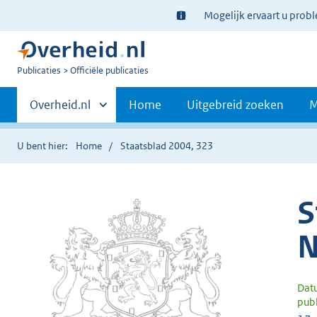
Ter
Mogelijk ervaart u prob
informatie:
U
Publicaties
Officiële publicaties
bent
Primaire
nu
Andere
Overheid.nl
Home
Uitgebreid zoeken
M
hier:
sites
navigatie
binnen
U bent hier:
Home
Staatsblad 2004, 323
S
N
Dat
publ