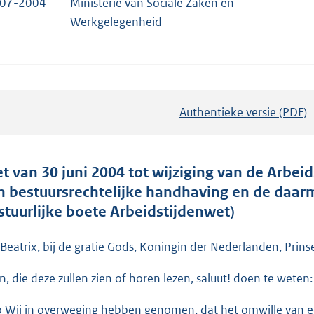
-07-2004
Ministerie van Sociale Zaken en
Werkgelegenheid
Authentieke versie (PDF)
b
e
s
t
t van 30 juni 2004 tot wijziging van de Arbei
a
n bestuursrechtelijke handhaving en de da
n
stuurlijke boete Arbeidstijdenwet)
d
s
 Beatrix, bij de gratie Gods, Koningin der Nederlanden, Prins
g
en, die deze zullen zien of horen lezen, saluut! doen te weten:
r
o
o Wij in overweging hebben genomen, dat het omwille van 