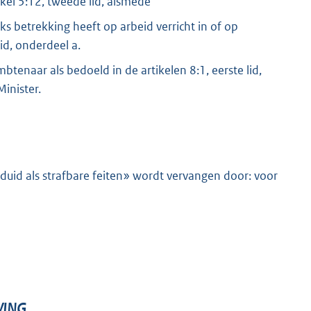
ikel 5:12, tweede lid, alsmede
eks betrekking heeft op arbeid verricht in of op
id, onderdeel a.
enaar als bedoeld in de artikelen 8:1, eerste lid,
inister.
geduid als strafbare feiten» wordt vervangen door: voor
VING