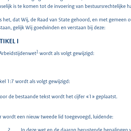
o
selijk is te komen tot de invoering van bestuursrechtelijke 
t
t
is het, dat Wij, de Raad van State gehoord, en met gemeen
e
staan, gelijk Wij goedvinden en verstaan bij deze:
:
TIKEL I
4
0
1
Arbeidstijdenwet
wordt als volgt gewijzigd:
b
ikel 1:7 wordt als volgt gewijzigd:
oor de bestaande tekst wordt het cijfer «1» geplaatst.
r wordt een nieuw tweede lid toegevoegd, luidende:
2.
In deze wet en de daarop berustende bepalingen 