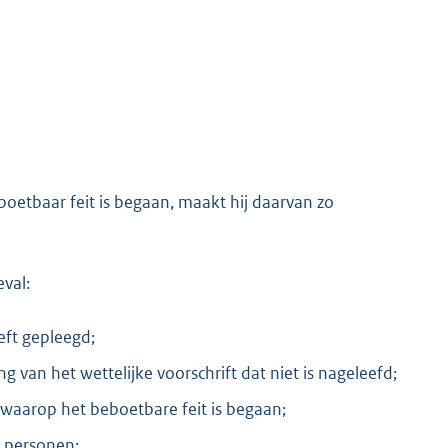
boetbaar feit is begaan, maakt hij daarvan zo
val:
eft gepleegd;
 van het wettelijke voorschrift dat niet is nageleefd;
p waarop het beboetbare feit is begaan;
f personen;