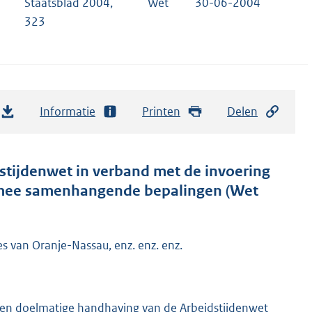
Staatsblad 2004,
Wet
30-06-2004
323
Informatie
Printen
Delen
dstijdenwet in verband met de invoering
armee samenhangende bepalingen (Wet
es van Oranje-Nassau, enz. enz. enz.
een doelmatige handhaving van de Arbeidstijdenwet