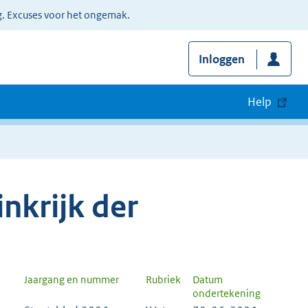
g. Excuses voor het ongemak.
Inloggen
Help
nkrijk der
Jaargang en nummer
Rubriek
Datum
ondertekening