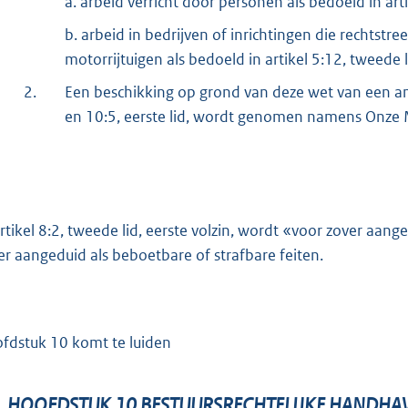
a. arbeid verricht door personen als bedoeld in art
b. arbeid in bedrijven of inrichtingen die rechtstre
motorrijtuigen als bedoeld in artikel 5:12, tweede l
2.
Een beschikking op grond van deze wet van een ambt
en 10:5, eerste lid, wordt genomen namens Onze M
artikel 8:2, tweede lid, eerste volzin, wordt «voor zover aan
er aangeduid als beboetbare of strafbare feiten.
fdstuk 10 komt te luiden
HOOFDSTUK 10 BESTUURSRECHTELIJKE HANDHA