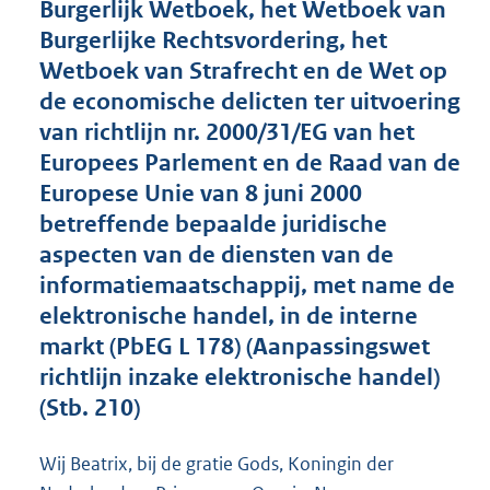
Burgerlijk Wetboek, het Wetboek van
o
Burgerlijke Rechtsvordering, het
t
t
Wetboek van Strafrecht en de Wet op
e
de economische delicten ter uitvoering
:
van richtlijn nr. 2000/31/EG van het
1
9
Europees Parlement en de Raad van de
K
Europese Unie van 8 juni 2000
b
betreffende bepaalde juridische
aspecten van de diensten van de
informatiemaatschappij, met name de
elektronische handel, in de interne
markt (PbEG L 178) (Aanpassingswet
richtlijn inzake elektronische handel)
(Stb. 210)
Wij Beatrix, bij de gratie Gods, Koningin der