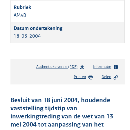
AMvB
18-06-2004
Authentieke versie (PDF)
b
Informatie
e
Printen
Delen
s
t
a
n
Besluit van 18 juni 2004, houdende
d
vaststelling tijdstip van
s
inwerkingtreding van de wet van 13
g
r
mei 2004 tot aanpassing van het
o