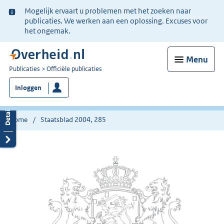
Ter
Mogelijk ervaart u problemen met het zoeken naar
informatie:
publicaties. We werken aan een oplossing. Excuses voor
het ongemak.
Menu
U
Publicaties
Officiële publicaties
bent
Inloggen
nu
hier:
Home
Staatsblad 2004, 285