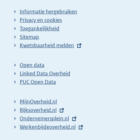
Informatie hergebruiken
Privacy en cookies
Toegankelijkheid
Sitemap
E
Kwetsbaarheid melden
x
t
Open data
e
Linked Data Overheid
r
PUC Open Data
n
e
MijnOverheid.nl
l
E
Rijksoverheid.nl
i
x
E
Ondernemersplein.nl
n
t
x
E
Werkenbijdeoverheid.nl
k
e
t
x
: