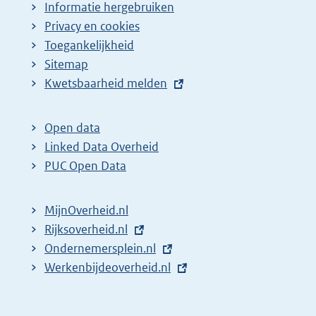
Informatie hergebruiken
Privacy en cookies
Toegankelijkheid
Sitemap
E
Kwetsbaarheid melden
x
t
Open data
e
Linked Data Overheid
r
PUC Open Data
n
e
MijnOverheid.nl
l
E
Rijksoverheid.nl
i
x
E
Ondernemersplein.nl
n
t
x
E
Werkenbijdeoverheid.nl
k
e
t
x
:
r
e
t