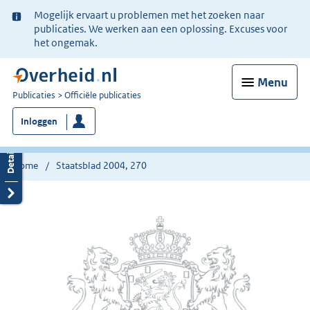
Ter
Mogelijk ervaart u problemen met het zoeken naar
informatie:
publicaties. We werken aan een oplossing. Excuses voor
het ongemak.
Menu
U
Publicaties
Officiële publicaties
bent
Inloggen
nu
hier:
Home
Staatsblad 2004, 270