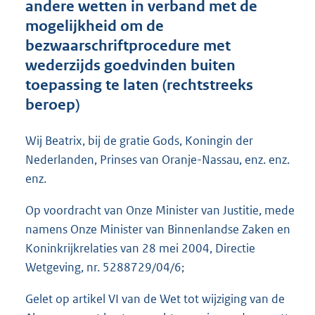
andere wetten in verband met de
o
mogelijkheid om de
t
t
bezwaarschriftprocedure met
e
wederzijds goedvinden buiten
:
toepassing te laten (rechtstreeks
1
8
beroep)
K
b
Wij Beatrix, bij de gratie Gods, Koningin der
Nederlanden, Prinses van Oranje-Nassau, enz. enz.
enz.
Op voordracht van Onze Minister van Justitie, mede
namens Onze Minister van Binnenlandse Zaken en
Koninkrijkrelaties van 28 mei 2004, Directie
Wetgeving, nr. 5288729/04/6;
Gelet op artikel VI van de Wet tot wijziging van de