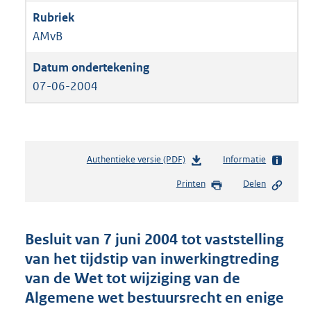
AMvB
07-06-2004
Authentieke versie (PDF)
b
Informatie
e
Printen
Delen
s
t
a
n
Besluit van 7 juni 2004 tot vaststelling
d
van het tijdstip van inwerkingtreding
s
van de Wet tot wijziging van de
g
r
Algemene wet bestuursrecht en enige
o