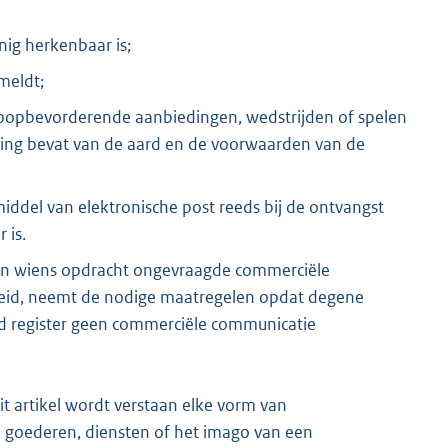
nig herkenbaar is;
meldt;
koopbevorderende aanbiedingen, wedstrijden of spelen
ding bevat van de aard en de voorwaarden van de
del van elektronische post reeds bij de ontvangst
 is.
 in wiens opdracht ongevraagde commerciële
reid, neemt de nodige maatregelen opdat degene
md register geen commerciële communicatie
t artikel wordt verstaan elke vorm van
 goederen, diensten of het imago van een