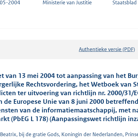
-05-2004
Ministerie van Justitie
Staatsblad
Authentieke versie (PDF)
b
e
s
t
t van 13 mei 2004 tot aanpassing van het Bu
a
rgerlijke Rechtsvordering, het Wetboek van 
n
licten ter uitvoering van richtlijn nr. 2000/3
d
n de Europese Unie van 8 juni 2000 betreffen
s
ensten van de informatiemaatschappij, met na
g
rkt (PbEG L 178) (Aanpassingswet richtlijn in
r
o
 Beatrix, bij de gratie Gods, Koningin der Nederlanden, Prins