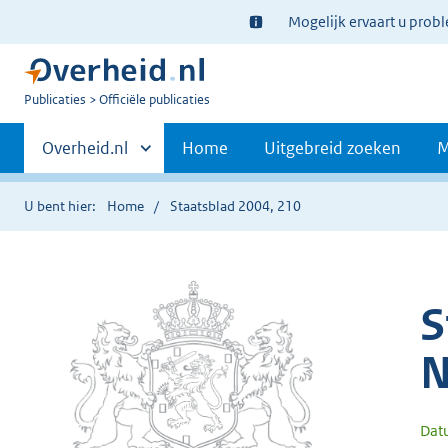
Ter
Mogelijk ervaart u prob
informatie:
U
Publicaties
Officiële publicaties
bent
Primaire
nu
Andere
Overheid.nl
Home
Uitgebreid zoeken
M
hier:
sites
navigatie
binnen
U bent hier:
Home
Staatsblad 2004, 210
S
N
Dat