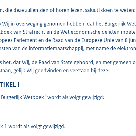
o
en, die deze zullen zien of horen lezen, saluut! doen te weten:
t
t
o Wij in overweging genomen hebben, dat het Burgerlijk Wet
e
boek van Strafrecht en de Wet economische delicten moete
:
opees Parlement en de Raad van de Europese Unie van 8 jun
3
nsten van de informatiemaatschappij, met name de elektroni
4
is het, dat Wij, de Raad van State gehoord, en met gemeen
b
staan, gelijk Wij goedvinden en verstaan bij deze:
TIKEL I
1
 Burgerlijk Wetboek
wordt als volgt gewijzigd:
k 1 wordt als volgt gewijzigd: