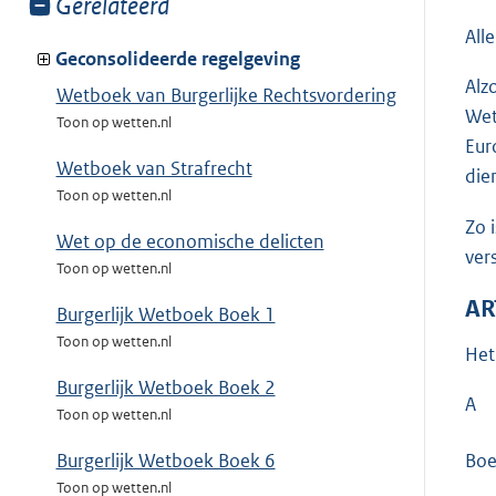
Toon
Gerelateerd
meer
All
van:
Geconsolideerde regelgeving
Alz
Wetboek van Burgerlijke Rechtsvordering
Wet
Toon op wetten.nl
Eur
Wetboek van Strafrecht
die
Toon op wetten.nl
Zo 
Wet op de economische delicten
ver
Toon op wetten.nl
AR
Burgerlijk Wetboek Boek 1
Toon op wetten.nl
Het
Burgerlijk Wetboek Boek 2
A
Toon op wetten.nl
Burgerlijk Wetboek Boek 6
Boe
Toon op wetten.nl