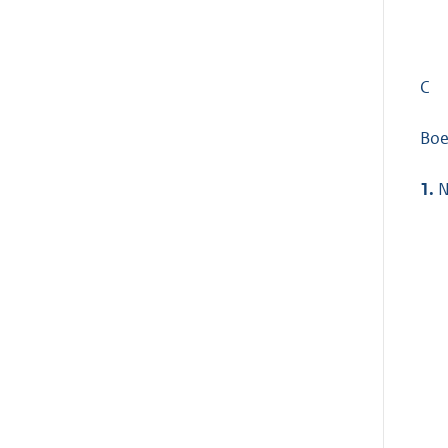
C
Boe
1.
N