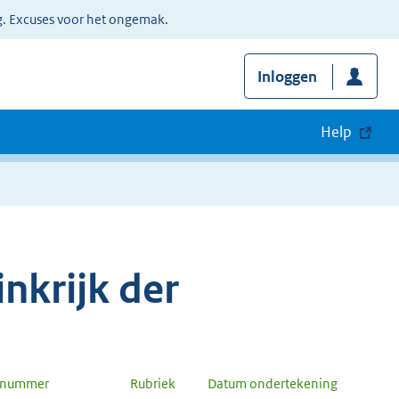
g. Excuses voor het ongemak.
Inloggen
Help
nkrijk der
n nummer
Rubriek
Datum ondertekening