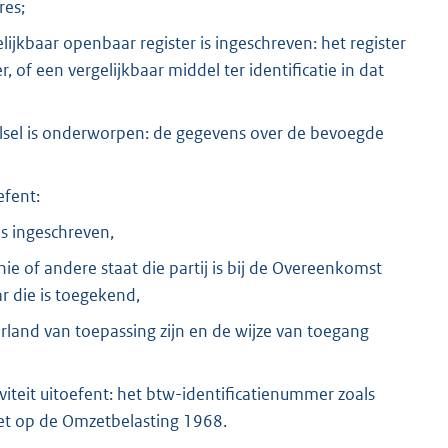
res;
elijkbaar openbaar register is ingeschreven: het register
, of een vergelijkbaar middel ter identificatie in dat
telsel is onderworpen: de gegevens over de bevoegde
efent:
is ingeschreven,
ie of andere staat die partij is bij de Overeenkomst
 die is toegekend,
rland van toepassing zijn en de wijze van toegang
iteit uitoefent: het btw-identificatienummer zoals
 Wet op de Omzetbelasting 1968.