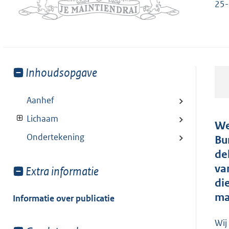
25
Toon
Inhoudsopgave
meer
van:
Aanhef
Lichaam
We
Ondertekening
Bu
de
va
Toon
Extra informatie
meer
di
van:
ma
Informatie over publicatie
Wij