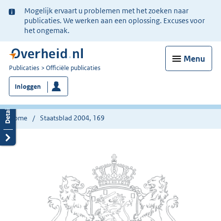
Ter
Mogelijk ervaart u problemen met het zoeken naar
informatie:
publicaties. We werken aan een oplossing. Excuses voor
het ongemak.
Menu
U
Publicaties
Officiële publicaties
bent
Inloggen
nu
hier:
Home
Staatsblad 2004, 169