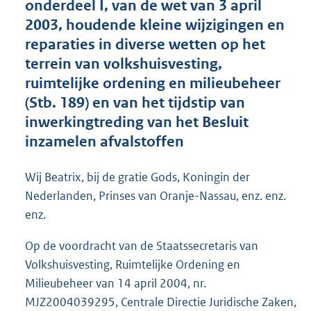
onderdeel I, van de wet van 3 april
o
2003, houdende kleine wijzigingen en
o
reparaties in diverse wetten op het
t
t
terrein van volkshuisvesting,
e
ruimtelijke ordening en milieubeheer
:
(Stb. 189) en van het tijdstip van
2
1
inwerkingtreding van het Besluit
K
inzamelen afvalstoffen
b
Wij Beatrix, bij de gratie Gods, Koningin der
Nederlanden, Prinses van Oranje-Nassau, enz. enz.
enz.
Op de voordracht van de Staatssecretaris van
Volkshuisvesting, Ruimtelijke Ordening en
Milieubeheer van 14 april 2004, nr.
MJZ2004039295, Centrale Directie Juridische Zaken,