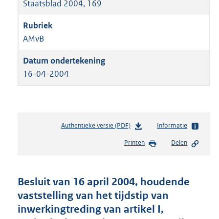
Staatsblad 2004, 169
AMvB
16-04-2004
Authentieke versie (PDF)
b
Informatie
e
Printen
Delen
s
t
a
n
Besluit van 16 april 2004, houdende
d
vaststelling van het tijdstip van
s
inwerkingtreding van artikel I,
g
r