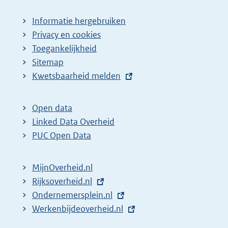
Informatie hergebruiken
Privacy en cookies
Toegankelijkheid
Sitemap
E
Kwetsbaarheid melden
x
t
Open data
e
Linked Data Overheid
r
PUC Open Data
n
e
MijnOverheid.nl
l
E
Rijksoverheid.nl
i
x
E
Ondernemersplein.nl
n
t
x
E
Werkenbijdeoverheid.nl
k
e
t
x
: