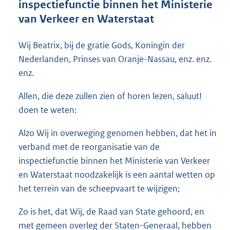
inspectiefunctie binnen het Ministerie
o
van Verkeer en Waterstaat
t
t
e
Wij Beatrix, bij de gratie Gods, Koningin der
:
Nederlanden, Prinses van Oranje-Nassau, enz. enz.
2
7
enz.
K
b
Allen, die deze zullen zien of horen lezen, saluut!
doen te weten:
Alzo Wij in overweging genomen hebben, dat het in
verband met de reorganisatie van de
inspectiefunctie binnen het Ministerie van Verkeer
en Waterstaat noodzakelijk is een aantal wetten op
het terrein van de scheepvaart te wijzigen;
Zo is het, dat Wij, de Raad van State gehoord, en
met gemeen overleg der Staten-Generaal, hebben