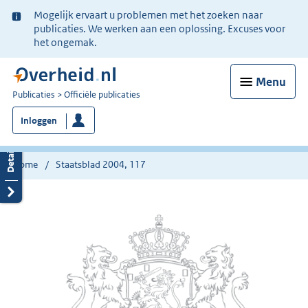
Ter
Mogelijk ervaart u problemen met het zoeken naar
informatie:
publicaties. We werken aan een oplossing. Excuses voor
het ongemak.
Menu
U
Publicaties
Officiële publicaties
bent
Inloggen
nu
hier:
Home
Staatsblad 2004, 117