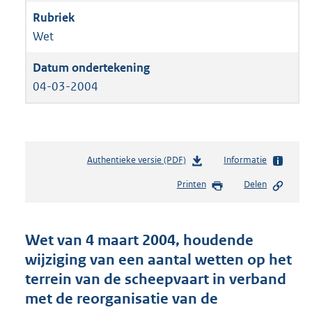
Wet
04-03-2004
Authentieke versie (PDF)
b
Informatie
e
Printen
Delen
s
t
a
n
Wet van 4 maart 2004, houdende
d
wijziging van een aantal wetten op het
s
terrein van de scheepvaart in verband
g
r
met de reorganisatie van de
o