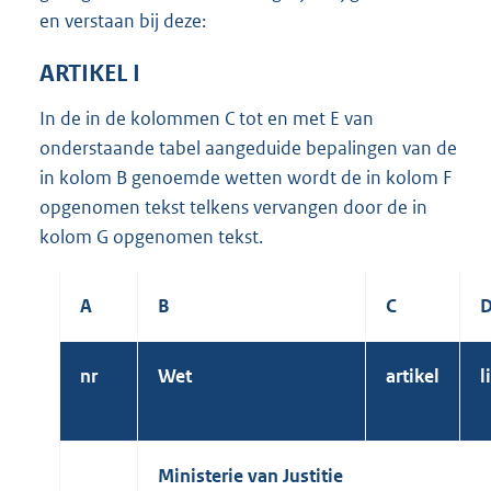
en verstaan bij deze:
ARTIKEL I
In de in de kolommen C tot en met E van
onderstaande tabel aangeduide bepalingen van de
in kolom B genoemde wetten wordt de in kolom F
opgenomen tekst telkens vervangen door de in
kolom G opgenomen tekst.
A
B
C
nr
Wet
artikel
l
Ministerie van Justitie