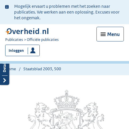
Ter
Mogelijk ervaart u problemen met het zoeken naar
informatie:
publicaties. We werken aan een oplossing. Excuses voor
het ongemak.
Menu
U
Publicaties
Officiële publicaties
bent
Inloggen
nu
hier:
Home
Staatsblad 2003, 500