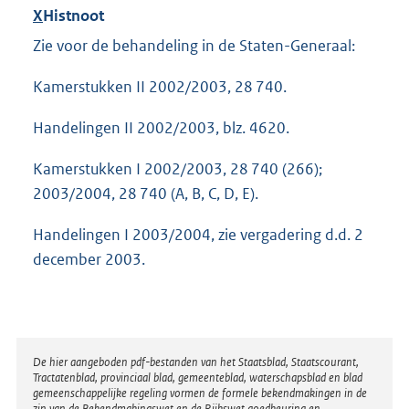
X
Histnoot
Zie voor de behandeling in de Staten-Generaal:
Kamerstukken II 2002/2003, 28 740.
Handelingen II 2002/2003, blz. 4620.
Kamerstukken I 2002/2003, 28 740 (266);
2003/2004, 28 740 (A, B, C, D, E).
Handelingen I 2003/2004, zie vergadering d.d. 2
december 2003.
Disclaimer
De hier aangeboden pdf-bestanden van het Staatsblad, Staatscourant,
Tractatenblad, provinciaal blad, gemeenteblad, waterschapsblad en blad
gemeenschappelijke regeling vormen de formele bekendmakingen in de
zin van de Bekendmakingswet en de Rijkswet goedkeuring en