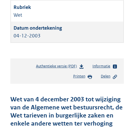
Wet
04-12-2003
Authentieke versie (PDF)
b
Informatie
e
Printen
Delen
s
t
a
n
Wet van 4 december 2003 tot wijziging
d
van de Algemene wet bestuursrecht, de
s
Wet tarieven in burgerlijke zaken en
g
r
enkele andere wetten ter verhoging
o