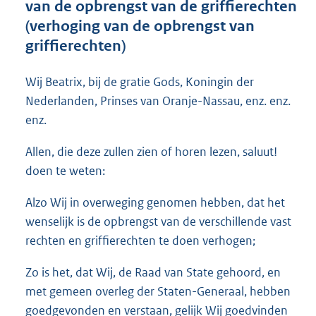
van de opbrengst van de griffierechten
o
(verhoging van de opbrengst van
t
t
griffierechten)
e
:
Wij Beatrix, bij de gratie Gods, Koningin der
2
8
Nederlanden, Prinses van Oranje-Nassau, enz. enz.
K
enz.
b
Allen, die deze zullen zien of horen lezen, saluut!
doen te weten:
Alzo Wij in overweging genomen hebben, dat het
wenselijk is de opbrengst van de verschillende vast
rechten en griffierechten te doen verhogen;
Zo is het, dat Wij, de Raad van State gehoord, en
met gemeen overleg der Staten-Generaal, hebben
goedgevonden en verstaan, gelijk Wij goedvinden