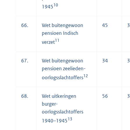
10
1945
66.
Wet buitengewoon
45
3
pensioen Indisch
11
verzet
67.
Wet buitengewoon
34
3
pensioen zeelieden-
12
oorlogsslachtoffers
68.
Wet uitkeringen
56
3
burger-
oorlogsslachtoffers
13
1940–1945