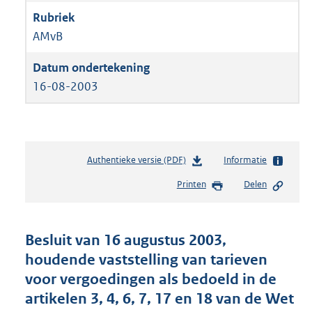
AMvB
16-08-2003
Authentieke versie (PDF)
b
Informatie
e
Printen
Delen
s
t
a
n
Besluit van 16 augustus 2003,
d
houdende vaststelling van tarieven
s
voor vergoedingen als bedoeld in de
g
r
artikelen 3, 4, 6, 7, 17 en 18 van de Wet
o