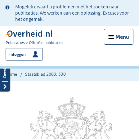
Ter
Mogelijk ervaart u problemen met het zoeken naar
informatie:
publicaties. We werken aan een oplossing. Excuses voor
het ongemak.
Menu
U
Publicaties
Officiële publicaties
bent
Inloggen
nu
hier:
Home
Staatsblad 2003, 330