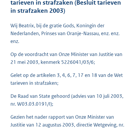
tarieven in strafzaken (Besluit tarieven
o
in strafzaken 2003)
t
t
e
Wij Beatrix, bij de gratie Gods, Koningin der
:
Nederlanden, Prinses van Oranje-Nassau, enz. enz.
4
6
enz.
K
b
Op de voordracht van Onze Minister van Justitie van
21 mei 2003, kenmerk 5226041/03/6;
Gelet op de artikelen 3, 4, 6, 7, 17 en 18 van de Wet
tarieven in strafzaken;
De Raad van State gehoord (advies van 10 juli 2003,
nr. W03.03.0191/I);
Gezien het nader rapport van Onze Minister van
Justitie van 12 augustus 2003, directie Wetgeving, nr.