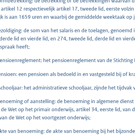
normbetrekking: de betrekking of de betrekkingen waarvan d
 artikel 12 respectievelijk artikel 17, tweede lid, eerste volzi
ijk is aan 1659 uren en waarbij de gemiddelde weektaak op ja
bezoldiging: de som van het salaris en de toelagen, genoemd 
, derde lid en vierde lid, en 274, tweede lid, derde lid en vie
spraak heeft;
pensioenreglement: het pensioenreglement van de Stichting
pensioen: een pensioen als bedoeld in en vastgesteld bij of k
schooljaar: het administratieve schooljaar, zijnde het tijdvak 
benoeming of aanstelling: de benoeming in algemene dienst v
 de Wet op het primair onderwijs, artikel 34, eerste lid, van
, van de Wet op het voortgezet onderwijs;
akte van benoeming: de akte van benoeming bij het bijzonder