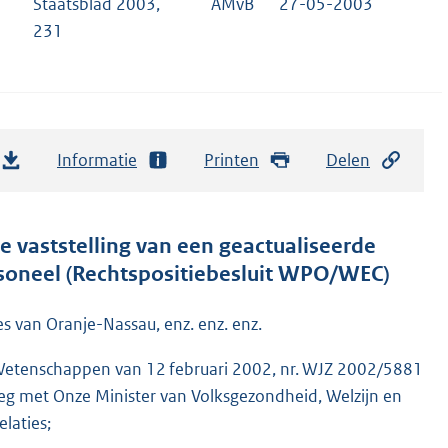
Staatsblad 2003,
AMvB
27-05-2003
231
Informatie
Printen
Delen
 vaststelling van een geactualiseerde
rsoneel (Rechtspositiebesluit WPO/WEC)
es van Oranje-Nassau, enz. enz. enz.
 Wetenschappen van 12 februari 2002, nr. WJZ 2002/5881
leg met Onze Minister van Volksgezondheid, Welzijn en
laties;