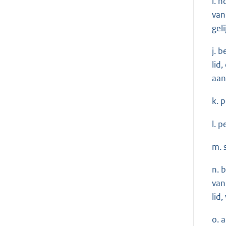
i. 
van
gel
j. 
lid
aan
k. 
l. 
m. 
n. 
van
lid
o. 