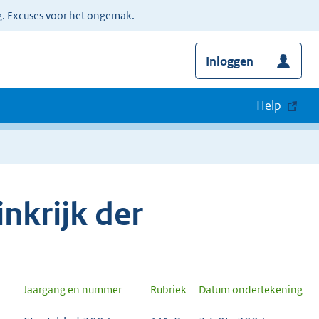
g. Excuses voor het ongemak.
Inloggen
Help
nkrijk der
Jaargang en nummer
Rubriek
Datum ondertekening