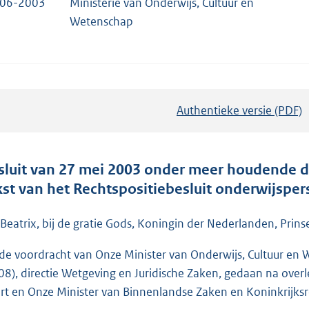
-06-2003
Ministerie van Onderwijs, Cultuur en
Wetenschap
Authentieke versie (PDF)
b
e
s
t
sluit van 27 mei 2003 onder meer houdende de
a
kst van het Rechtspositiebesluit onderwijspe
n
d
 Beatrix, bij de gratie Gods, Koningin der Nederlanden, Prins
s
de voordracht van Onze Minister van Onderwijs, Cultuur en
g
08), directie Wetgeving en Juridische Zaken, gedaan na over
r
rt en Onze Minister van Binnenlandse Zaken en Koninkrijksre
o