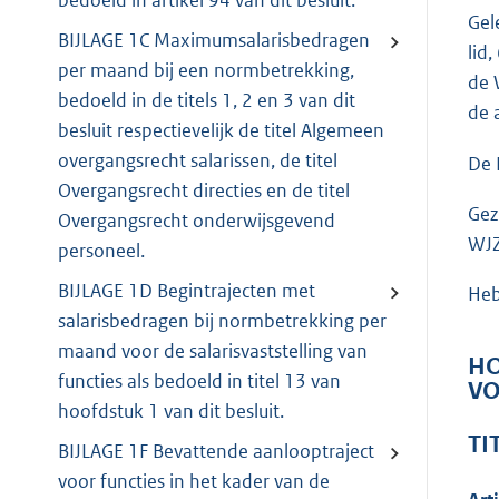
bedoeld in artikel 94 van dit besluit.
Gel
BIJLAGE 1C Maximumsalarisbedragen
lid
per maand bij een normbetrekking,
de 
bedoeld in de titels 1, 2 en 3 van dit
de 
besluit respectievelijk de titel Algemeen
overgangsrecht salarissen, de titel
De 
Overgangsrecht directies en de titel
Gez
Overgangsrecht onderwijsgevend
WJZ
personeel.
BIJLAGE 1D Begintrajecten met
Heb
salarisbedragen bij normbetrekking per
maand voor de salarisvaststelling van
HO
functies als bedoeld in titel 13 van
VO
hoofdstuk 1 van dit besluit.
TI
BIJLAGE 1F Bevattende aanlooptraject
voor functies in het kader van de