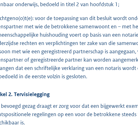
nbaar onderwijs, bedoeld in titel 2 van hoofdstuk 1;
echtgeno(o)t(e): voor de toepassing van dit besluit wordt 
enspartner met wie de betrokkene samenwoont en – met he
eenschappelijke huishouding voert op basis van een notari
erzijdse rechten en verplichtingen ter zake van die samen
soon met wie een geregistreerd partnerschap is aangegaan, wa
enspartner of geregistreerde partner kan worden aangemerkt
langen dat een schriftelijke verklaring van een notaris wordt
 bedoeld in de eerste volzin is gesloten.
ikel 2. Tervisielegging
 bevoegd gezag draagt er zorg voor dat een bijgewerkt exemp
htspositionele regelingen op een voor de betrokkene steeds to
chikbaar is.