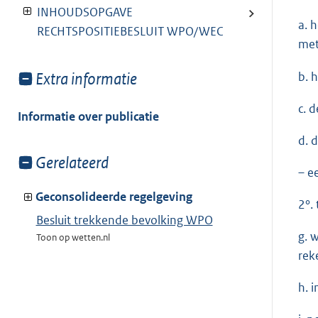
INHOUDSOPGAVE
a. 
RECHTSPOSITIEBESLUIT WPO/WEC
met
Toon
Extra informatie
b. 
meer
c. 
van:
Informatie over publicatie
d. 
Toon
Gerelateerd
– e
meer
van:
Geconsolideerde regelgeving
2°.
Besluit trekkende bevolking WPO
g. 
Toon op wetten.nl
rek
h. 