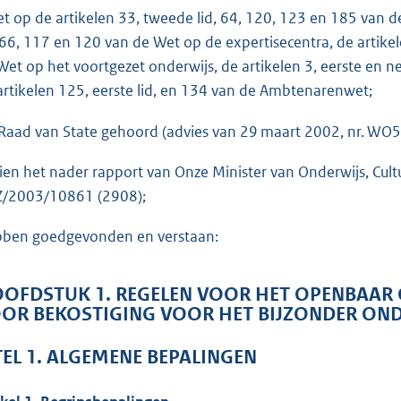
o
et op de artikelen 33, tweede lid, 64, 120, 123 en 185 van d
t
, 66, 117 en 120 van de Wet op de expertisecentra, de artike
t
Wet op het voortgezet onderwijs, de artikelen 3, eerste en n
e
artikelen 125, eerste lid, en 134 van de Ambtenarenwet;
:
3
Raad van State gehoord (advies van 29 maart 2002, nr. WO5.
9
ien het nader rapport van Onze Minister van Onderwijs, Cul
7
/2003/10861 (2908);
b
ben goedgevonden en verstaan:
OFDSTUK 1. REGELEN VOOR HET OPENBAAR
OR BEKOSTIGING VOOR HET BIJZONDER ON
TEL 1. ALGEMENE BEPALINGEN