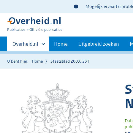
Ter
Mogelijk ervaart u prob
informatie:
U
Publicaties
Officiële publicaties
bent
Primaire
nu
Andere
Overheid.nl
Home
Uitgebreid zoeken
M
hier:
sites
navigatie
binnen
U bent hier:
Home
Staatsblad 2003, 231
S
N
Dat
publ