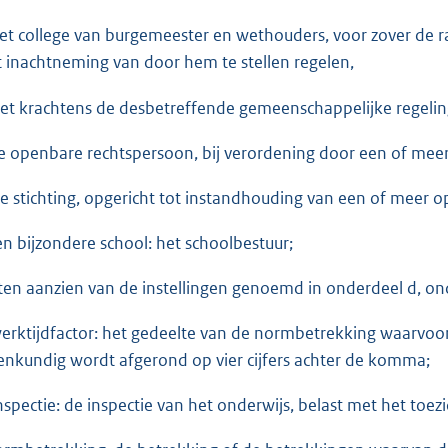
het college van burgemeester en wethouders, voor zover de raa
 inachtneming van door hem te stellen regelen,
het krachtens de desbetreffende gemeenschappelijke regeli
de openbare rechtspersoon, bij verordening door een of mee
de stichting, opgericht tot instandhouding van een of meer 
en bijzondere school: het schoolbestuur;
 ten aanzien van de instellingen genoemd in onderdeel d, ond
werktijdfactor: het gedeelte van de normbetrekking waarvoo
enkundig wordt afgerond op vier cijfers achter de komma;
inspectie: de inspectie van het onderwijs, belast met het toez