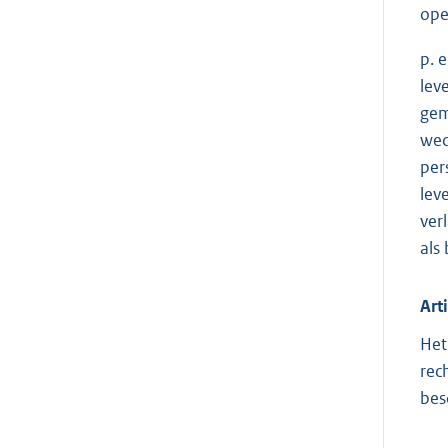
ope
p. 
lev
gem
wed
per
lev
ver
als
Art
Het
rec
bes