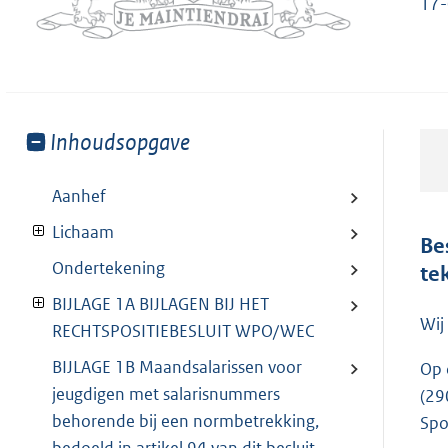
17
Toon
Inhoudsopgave
meer
van:
Aanhef
Lichaam
Be
Ondertekening
te
BIJLAGE 1A BIJLAGEN BIJ HET
Wij
RECHTSPOSITIEBESLUIT WPO/WEC
BIJLAGE 1B Maandsalarissen voor
Op 
jeugdigen met salarisnummers
(29
behorende bij een normbetrekking,
Spo