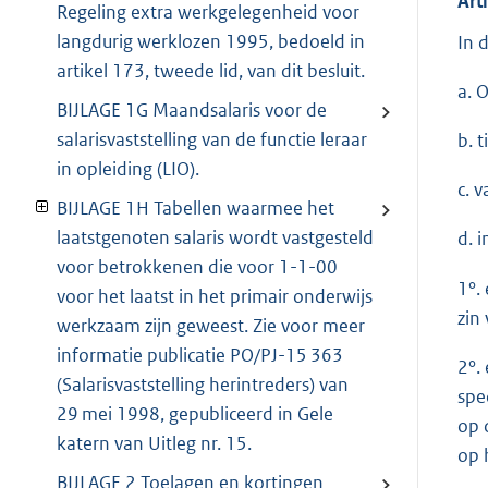
Art
Regeling extra werkgelegenheid voor
langdurig werklozen 1995, bedoeld in
In 
artikel 173, tweede lid, van dit besluit.
a. 
BIJLAGE 1G Maandsalaris voor de
salarisvaststelling van de functie leraar
b. 
in opleiding (LIO).
c. 
BIJLAGE 1H Tabellen waarmee het
laatstgenoten salaris wordt vastgesteld
d. i
voor betrokkenen die voor 1-1-00
1°.
voor het laatst in het primair onderwijs
zin
werkzaam zijn geweest. Zie voor meer
informatie publicatie PO/PJ-15 363
2°.
(Salarisvaststelling herintreders) van
spe
29 mei 1998, gepubliceerd in Gele
op 
katern van Uitleg nr. 15.
op 
BIJLAGE 2 Toelagen en kortingen