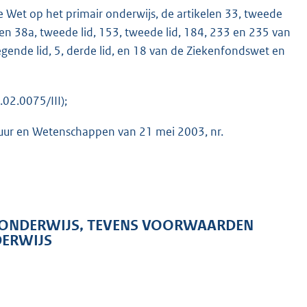
e Wet op het primair onderwijs, de artikelen 33, tweede
len 38a, tweede lid, 153, tweede lid, 184, 233 en 235 van
egende lid, 5, derde lid, en 18 van de Ziekenfondswet en
02.0075/III);
tuur en Wetenschappen van 21 mei 2003, nr.
K
 ONDERWIJS, TEVENS VOORWAARDEN
DERWIJS