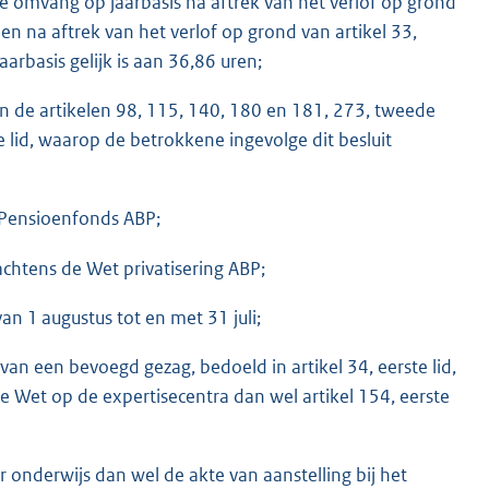
e omvang op jaarbasis na aftrek van het verlof op grond
n en na aftrek van het verlof op grond van artikel 33,
arbasis gelijk is aan 36,86 uren;
in de artikelen 98, 115, 140, 180 en 181, 273, tweede
rde lid, waarop de betrokkene ingevolge dit besluit
 Pensioenfonds ABP;
rachtens de Wet privatisering ABP;
van 1 augustus tot en met 31 juli;
an een bevoegd gezag, bedoeld in artikel 34, eerste lid,
 de Wet op de expertisecentra dan wel artikel 154, eerste
 onderwijs dan wel de akte van aanstelling bij het