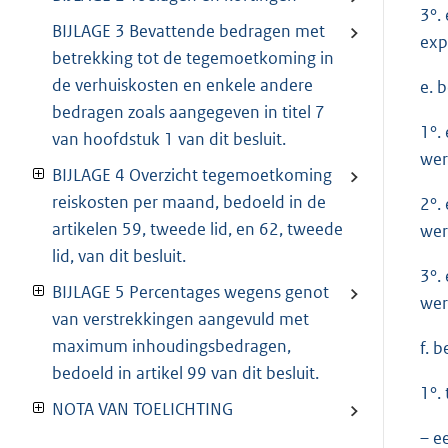
3°.
BIJLAGE 3 Bevattende bedragen met
exp
betrekking tot de tegemoetkoming in
de verhuiskosten en enkele andere
e. 
bedragen zoals aangegeven in titel 7
1°.
van hoofdstuk 1 van dit besluit.
wer
BIJLAGE 4 Overzicht tegemoetkoming
reiskosten per maand, bedoeld in de
2°.
artikelen 59, tweede lid, en 62, tweede
wer
lid, van dit besluit.
3°.
BIJLAGE 5 Percentages wegens genot
wer
van verstrekkingen aangevuld met
maximum inhoudingsbedragen,
f. 
bedoeld in artikel 99 van dit besluit.
1°.
NOTA VAN TOELICHTING
– e