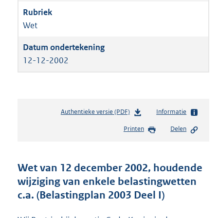
Wet
12-12-2002
Authentieke versie (PDF)
b
Informatie
e
Printen
Delen
s
t
a
n
Wet van 12 december 2002, houdende
d
wijziging van enkele belastingwetten
s
c.a. (Belastingplan 2003 Deel I)
g
r
o