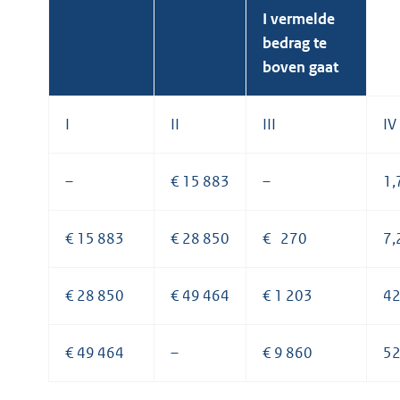
I vermelde
bedrag te
boven gaat
I
II
III
IV
–
€ 15 883
–
1
€ 15 883
€ 28 850
€ 270
7
€ 28 850
€ 49 464
€ 1 203
4
€ 49 464
–
€ 9 860
5