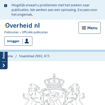
Ter
Mogelijk ervaart u problemen met het zoeken naar
informatie:
publicaties. We werken aan een oplossing. Excuses voor
het ongemak.
Menu
U
Publicaties
Officiële publicaties
bent
Inloggen
nu
hier:
Home
Staatsblad 2002, 615