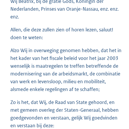
Wij Beatrix, bij de gratie Gods, Koningin der
o
Nederlanden, Prinses van Oranje-Nassau, enz. enz.
t
t
enz.
e
:
Allen, die deze zullen zien of horen lezen, saluut!
5
doen te weten:
5
K
Alzo Wij in overweging genomen hebben, dat het in
b
het kader van het fiscale beleid voor het jaar 2003
wenselijk is maatregelen te treffen betreffende de
modernisering van de arbeidsmarkt, de combinatie
van werk en levensloop, milieu en mobiliteit,
alsmede enkele regelingen af te schaffen;
Zo is het, dat Wij, de Raad van State gehoord, en
met gemeen overleg der Staten-Generaal, hebben
goedgevonden en verstaan, gelijk Wij goedvinden
en verstaan bij deze: