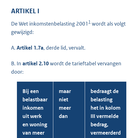
ARTIKEL I
1
De Wet inkomstenbelasting 2001
wordt als volgt
gewijzigd:
A.
Artikel 1.7a
, derde lid, vervalt.
B. In
artikel 2.10
wordt de tarieftabel vervangen
door:
Bij een
maar
bedraagt de
belastbaar
niet
belasting
inkomen
meer
het in kolom
uit werk
dan
III vermelde
en woning
bedrag,
van meer
vermeerderd