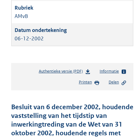
AMvB
06-12-2002
Authentieke versie (PDF)
b
Informatie
e
Printen
Delen
s
t
a
n
Besluit van 6 december 2002, houdende
d
vaststelling van het tijdstip van
s
inwerkingtreding van de Wet van 31
g
r
oktober 2002, houdende regels met
o