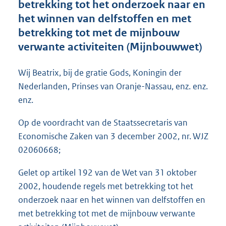
betrekking tot het onderzoek naar en
o
het winnen van delfstoffen en met
t
t
betrekking tot met de mijnbouw
e
verwante activiteiten (Mijnbouwwet)
:
1
5
Wij Beatrix, bij de gratie Gods, Koningin der
K
Nederlanden, Prinses van Oranje-Nassau, enz. enz.
b
enz.
Op de voordracht van de Staatssecretaris van
Economische Zaken van 3 december 2002, nr. WJZ
02060668;
Gelet op artikel 192 van de Wet van 31 oktober
2002, houdende regels met betrekking tot het
onderzoek naar en het winnen van delfstoffen en
met betrekking tot met de mijnbouw verwante