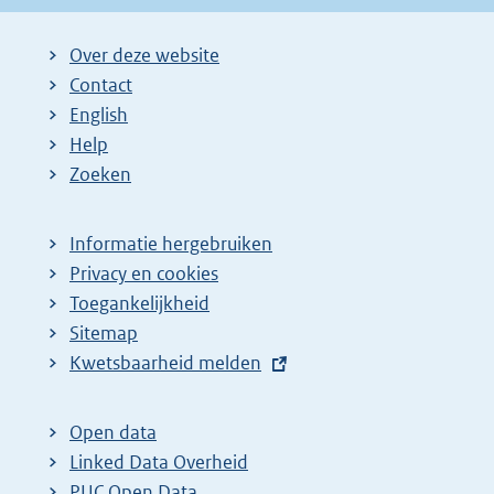
Over deze website
Contact
English
Help
Zoeken
Informatie hergebruiken
Privacy en cookies
Toegankelijkheid
Sitemap
E
Kwetsbaarheid melden
x
t
Open data
e
Linked Data Overheid
r
PUC Open Data