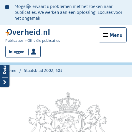
Ter
Mogelijk ervaart u problemen met het zoeken naar
informatie:
publicaties. We werken aan een oplossing. Excuses voor
het ongemak.
Menu
U
Publicaties
Officiële publicaties
bent
Inloggen
nu
hier:
Home
Staatsblad 2002, 603