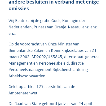
andere besluiten in verband met enige
o
omissies
o
t
t
Wij Beatrix, bij de gratie Gods, Koningin der
e
Nederlanden, Prinses van Oranje-Nassau, enz. enz.
:
enz.
7
4
Op de voordracht van Onze Minister van
K
b
Binnenlandse Zaken en Koninkrijksrelaties van 21
maart 2002, AD2002/U63845, directoraat-generaal
Management en Personeelsbeleid, directie
Personeelsmanagement Rijksdienst, afdeling
Arbeidsvoorwaarden;
Gelet op artikel 125, eerste lid, van de
Ambtenarenwet;
De Raad van State gehoord (advies van 24 april