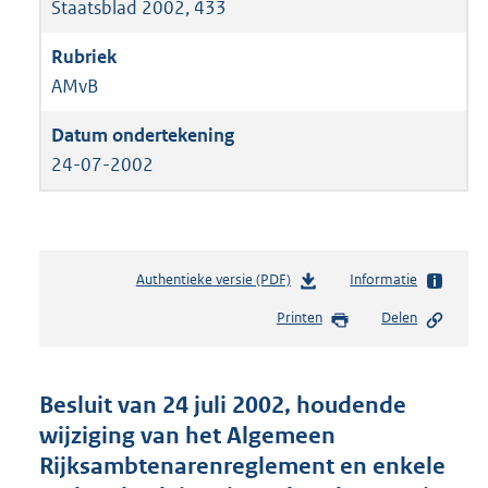
Staatsblad 2002, 433
AMvB
24-07-2002
Authentieke versie (PDF)
b
Informatie
e
Printen
Delen
s
t
a
n
Besluit van 24 juli 2002, houdende
d
wijziging van het Algemeen
s
Rijksambtenarenreglement en enkele
g
r