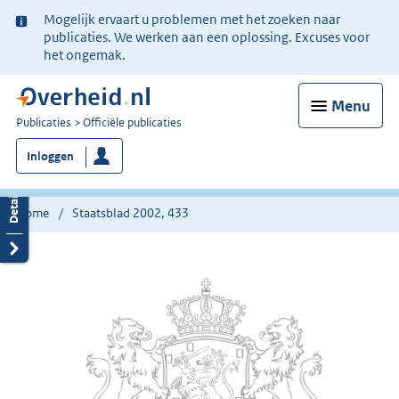
Ter
Mogelijk ervaart u problemen met het zoeken naar
informatie:
publicaties. We werken aan een oplossing. Excuses voor
het ongemak.
Menu
U
Publicaties
Officiële publicaties
bent
Inloggen
nu
hier:
Home
Staatsblad 2002, 433