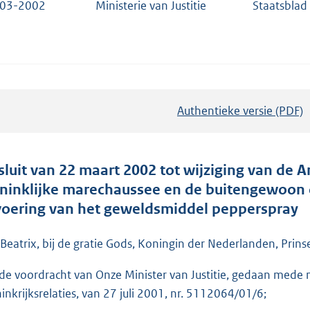
-03-2002
Ministerie van Justitie
Staatsblad
Authentieke versie (PDF)
b
e
s
t
sluit van 22 maart 2002 tot wijziging van de A
a
ninklijke marechaussee en de buitengewoon
n
voering van het geweldsmiddel pepperspray
d
s
 Beatrix, bij de gratie Gods, Koningin der Nederlanden, Prins
g
de voordracht van Onze Minister van Justitie, gedaan mede
r
inkrijksrelaties, van 27 juli 2001, nr. 5112064/01/6;
o