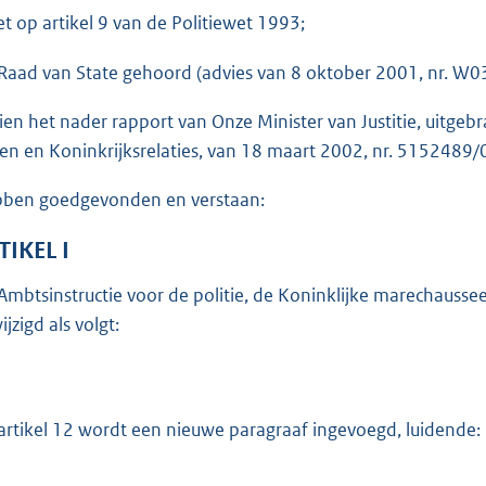
o
et op artikel 9 van de Politiewet 1993;
t
t
Raad van State gehoord (advies van 8 oktober 2001, nr. W03
e
ien het nader rapport van Onze Minister van Justitie, uitg
:
en en Koninkrijksrelaties, van 18 maart 2002, nr. 5152489/
3
2
ben goedgevonden en verstaan:
b
TIKEL I
Ambtsinstructie voor de politie, de Koninklijke marechaus
jzigd als volgt:
artikel 12 wordt een nieuwe paragraaf ingevoegd, luidende: