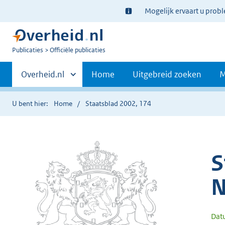
Ter
Mogelijk ervaart u prob
informatie:
U
Publicaties
Officiële publicaties
bent
Primaire
nu
Andere
Overheid.nl
Home
Uitgebreid zoeken
M
hier:
sites
navigatie
binnen
U bent hier:
Home
Staatsblad 2002, 174
S
N
Dat