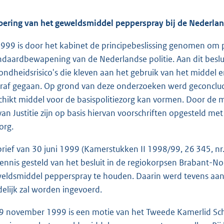
oering van het geweldsmiddel pepperspray bij de Nederlan
1999 is door het kabinet de principebeslissing genomen om 
ndaardbewapening van de Nederlandse politie. Aan dit beslu
ondheidsrisico's die kleven aan het gebruik van het middel e
raf gegaan. Op grond van deze onderzoeken werd geconclud
chikt middel voor de basispolitiezorg kan vormen. Door de m
van Justitie zijn op basis hiervan voorschriften opgesteld met 
org.
 brief van 30 juni 1999 (Kamerstukken II 1998/99, 26 345, n
kennis gesteld van het besluit in de regiokorpsen Brabant-
eldsmiddel pepperspray te houden. Daarin werd tevens aange
delijk zal worden ingevoerd.
9 november 1999 is een motie van het Tweede Kamerlid Sc