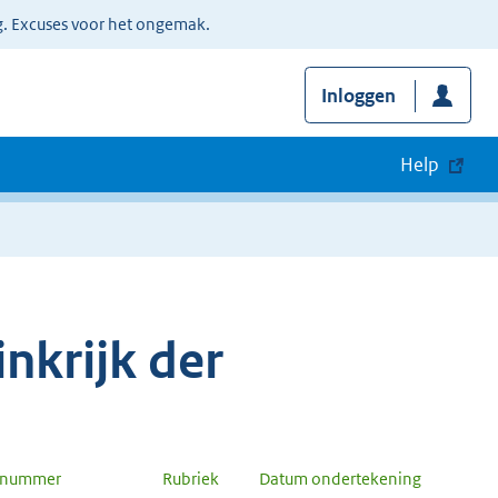
g. Excuses voor het ongemak.
Inloggen
Help
nkrijk der
n nummer
Rubriek
Datum ondertekening