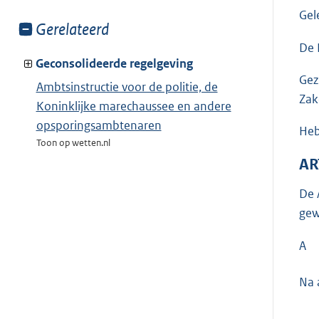
Gel
Toon
Gerelateerd
meer
De 
van:
Geconsolideerde regelgeving
Gez
Ambtsinstructie voor de politie, de
Zak
Koninklijke marechaussee en andere
opsporingsambtenaren
Heb
Toon op wetten.nl
AR
De 
gewi
A
Na 