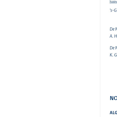
histn
's-
De M
A. H
De M
K. G
NO
AL