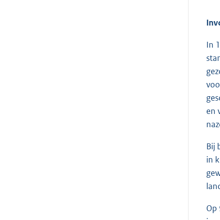
Inv
In 
sta
gez
voo
ges
en 
naz
Bij
in 
gew
lan
Op 