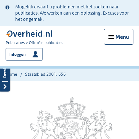
Ter
Mogelijk ervaart u problemen met het zoeken naar
informatie:
publicaties. We werken aan een oplossing. Excuses voor
het ongemak.
Menu
U
Publicaties
Officiële publicaties
bent
Inloggen
nu
hier:
Home
Staatsblad 2001, 656