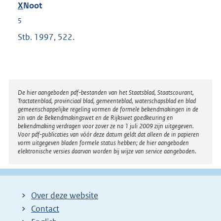
X
Noot
5
Stb. 1997, 522.
Disclaimer
De hier aangeboden pdf-bestanden van het Staatsblad, Staatscourant,
Tractatenblad, provinciaal blad, gemeenteblad, waterschapsblad en blad
gemeenschappelijke regeling vormen de formele bekendmakingen in de
zin van de Bekendmakingswet en de Rijkswet goedkeuring en
bekendmaking verdragen voor zover ze na 1 juli 2009 zijn uitgegeven.
Voor pdf-publicaties van vóór deze datum geldt dat alleen de in papieren
vorm uitgegeven bladen formele status hebben; de hier aangeboden
elektronische versies daarvan worden bij wijze van service aangeboden.
Over deze website
Contact