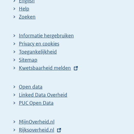
English
Help
Zoeken
Informatie hergebruiken
Privacy en cookies
Toegankelijkheid
Sitemap
E
Kwetsbaarheid melden
x
t
Open data
e
Linked Data Overheid
r
PUC Open Data
n
e
MijnOverheid.nl
l
E
Rijksoverheid.nl
i