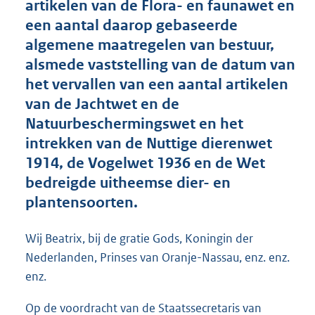
artikelen van de Flora- en faunawet en
o
een aantal daarop gebaseerde
o
algemene maatregelen van bestuur,
t
t
alsmede vaststelling van de datum van
e
het vervallen van een aantal artikelen
:
van de Jachtwet en de
1
7
Natuurbeschermingswet en het
K
intrekken van de Nuttige dierenwet
b
1914, de Vogelwet 1936 en de Wet
bedreigde uitheemse dier- en
plantensoorten.
Wij Beatrix, bij de gratie Gods, Koningin der
Nederlanden, Prinses van Oranje-Nassau, enz. enz.
enz.
Op de voordracht van de Staatssecretaris van