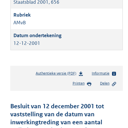
Staatsblad 2001, 656
AMvB
12-12-2001
Authentieke versie (PDF)
b
Informatie
e
Printen
Delen
s
t
a
n
Besluit van 12 december 2001 tot
d
vaststelling van de datum van
s
inwerkingtreding van een aantal
g
r