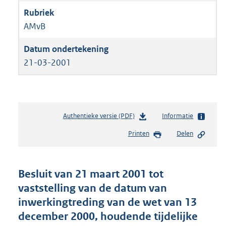
AMvB
21-03-2001
Authentieke versie (PDF)
b
Informatie
e
Printen
Delen
s
t
a
n
Besluit van 21 maart 2001 tot
d
vaststelling van de datum van
s
inwerkingtreding van de wet van 13
g
r
december 2000, houdende tijdelijke
o