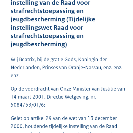
instelling van de Raad voor
o
strafrechtstoepassing en
t
t
jeugdbescherming (Tijdelijke
e
instellingswet Raad voor
:
strafrechtstoepassing en
1
5
jeugdbescherming)
K
b
Wij Beatrix, bij de gratie Gods, Koningin der
Nederlanden, Prinses van Oranje-Nassau, enz. enz.
enz.
Op de voordracht van Onze Minister van Justitie van
14 maart 2001, Directie Wetgeving, nr.
5084753/01/6;
Gelet op artikel 29 van de wet van 13 december
2000, houdende tijdelijke instelling van de Raad