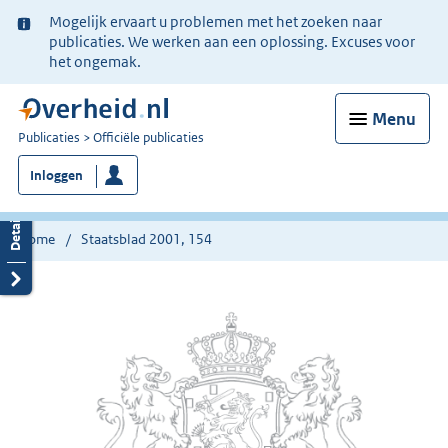
Ter
Mogelijk ervaart u problemen met het zoeken naar
informatie:
publicaties. We werken aan een oplossing. Excuses voor
het ongemak.
Menu
U
Publicaties
Officiële publicaties
bent
Inloggen
nu
hier:
Home
Staatsblad 2001, 154