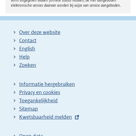
vorm uitgegeven bladen formele status hebben; de hier aangeboden
elektronische versies daarvan worden bij wijze van service aangeboden.
Over deze website
Contact
English
Help
Zoeken
Informatie hergebruiken
Privacy en cookies
Toegankelijkheid
Sitemap
E
Kwetsbaarheid melden
x
t