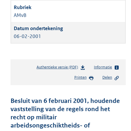
AMvB
06-02-2001
Authentieke versie (PDF)
b
Informatie
e
Printen
Delen
s
t
a
n
Besluit van 6 februari 2001, houdende
d
vaststelling van de regels rond het
s
recht op militair
g
r
arbeidsongeschiktheids- of
o