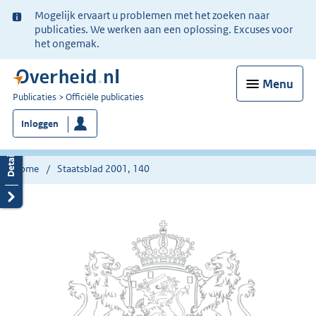
Ter
Mogelijk ervaart u problemen met het zoeken naar
informatie:
publicaties. We werken aan een oplossing. Excuses voor
het ongemak.
Menu
U
Publicaties
Officiële publicaties
bent
Inloggen
nu
hier:
Home
Staatsblad 2001, 140