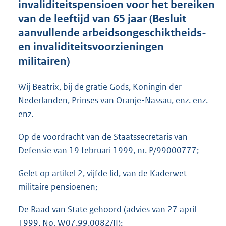
invaliditeitspensioen voor het bereiken
o
van de leeftijd van 65 jaar (Besluit
t
t
aanvullende arbeidsongeschiktheids-
e
en invaliditeitsvoorzieningen
:
militairen)
5
0
K
Wij Beatrix, bij de gratie Gods, Koningin der
b
Nederlanden, Prinses van Oranje-Nassau, enz. enz.
enz.
Op de voordracht van de Staatssecretaris van
Defensie van 19 februari 1999, nr. P/99000777;
Gelet op artikel 2, vijfde lid, van de Kaderwet
militaire pensioenen;
De Raad van State gehoord (advies van 27 april
1999, No. W07.99.0082/II);