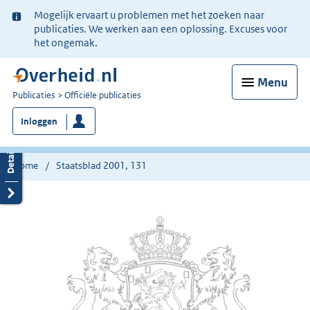
Ter
Mogelijk ervaart u problemen met het zoeken naar
informatie:
publicaties. We werken aan een oplossing. Excuses voor
het ongemak.
Menu
U
Publicaties
Officiële publicaties
bent
Inloggen
nu
hier:
Home
Staatsblad 2001, 131