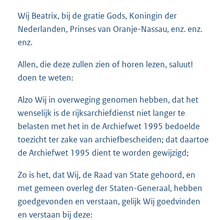
o
Wij Beatrix, bij de gratie Gods, Koningin der
t
t
Nederlanden, Prinses van Oranje-Nassau, enz. enz.
e
enz.
:
1
Allen, die deze zullen zien of horen lezen, saluut!
6
doen te weten:
K
b
Alzo Wij in overweging genomen hebben, dat het
wenselijk is de rijksarchiefdienst niet langer te
belasten met het in de Archiefwet 1995 bedoelde
toezicht ter zake van archiefbescheiden; dat daartoe
de Archiefwet 1995 dient te worden gewijzigd;
Zo is het, dat Wij, de Raad van State gehoord, en
met gemeen overleg der Staten-Generaal, hebben
goedgevonden en verstaan, gelijk Wij goedvinden
en verstaan bij deze: