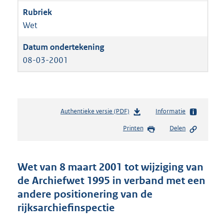
Wet
08-03-2001
Authentieke versie (PDF)
b
Informatie
e
Printen
Delen
s
t
a
n
Wet van 8 maart 2001 tot wijziging van
d
de Archiefwet 1995 in verband met een
s
andere positionering van de
g
r
rijksarchiefinspectie
o