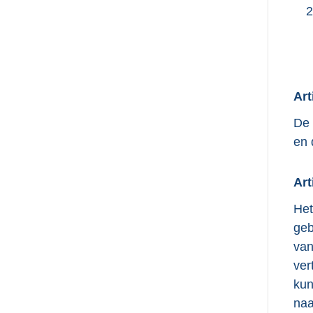
2
Art
De 
en 
Art
Het
geb
van
ver
kun
naa