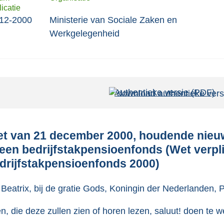
icatie
12-2000
Ministerie van Sociale Zaken en
Werkgelegenheid
Authentieke versie (PDF)
b
e
s
t
t van 21 december 2000, houdende nieuw
a
 een bedrijfstakpensioenfonds (Wet verpl
n
drijfstakpensioenfonds 2000)
d
s
 Beatrix, bij de gratie Gods, Koningin der Nederlanden,
g
en, die deze zullen zien of horen lezen, saluut! doen te w
r