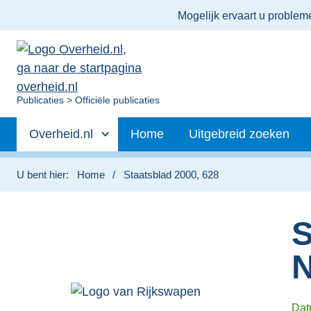
Ter
Mogelijk ervaart u proble
informatie:
U
Publicaties
Officiële publicaties
bent
Primaire
nu
Andere
Overheid.nl
Home
Uitgebreid zoeken
hier:
navigatie
sites
binnen
U bent hier:
Home
Staatsblad 2000, 628
S
N
Da