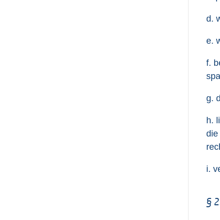
d. 
e. 
f. 
spa
g. 
h. 
die
rec
i. 
§ 2