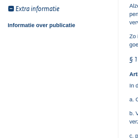
Alz
Toon
Extra informatie
pen
meer
van:
ver
Informatie over publicatie
Zo 
goe
§ 1
Art
In 
a. 
b. 
ver
c. 