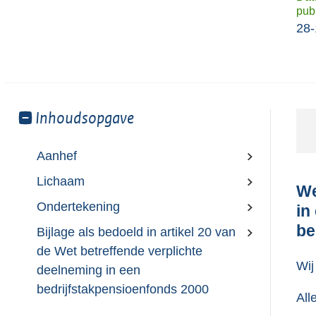
publ
28-
Toon
Inhoudsopgave
meer
van:
Aanhef
Lichaam
We
Ondertekening
in
be
Bijlage als bedoeld in artikel 20 van
de Wet betreffende verplichte
Wij
deelneming in een
bedrijfstakpensioenfonds 2000
All