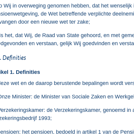
o
o Wij in overweging genomen hebben, dat het wenselijk 
o
sioenwetgeving, de Wet betreffende verplichte deelnemin
t
vangen door een nieuwe wet ter zake;
t
e
is het, dat Wij, de Raad van State gehoord, en met gem
:
dgevonden en verstaan, gelijk Wij goedvinden en versta
4
. Definities
2
K
ikel 1. Definities
b
deze wet en de daarop berustende bepalingen wordt ver
Onze Minister: de Minister van Sociale Zaken en Werkge
Verzekeringskamer: de Verzekeringskamer, genoemd in art
zekeringsbedrijf 1993;
pensioen: het pensioen, bedoeld in artikel 1 van de Pen