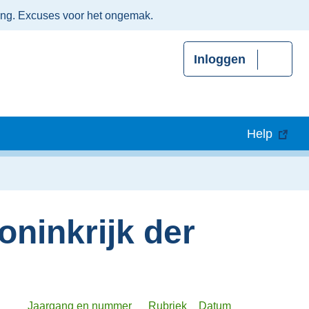
ing. Excuses voor het ongemak.
Inloggen
Help
oninkrijk der
Jaargang en nummer
Rubriek
Datum