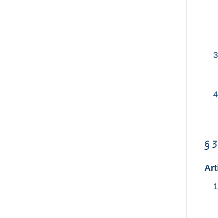
3
4
§ 3
Art
1