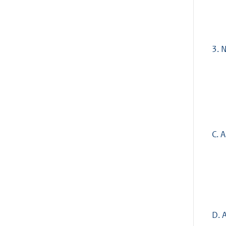
3.
N
C. 
D. 