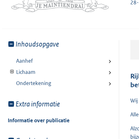
28
Toon
Inhoudsopgave
meer
van:
Aanhef
Lichaam
Ri
Ondertekening
be
Wij
Toon
Extra informatie
meer
All
van:
Informatie over publicatie
Alz
bij