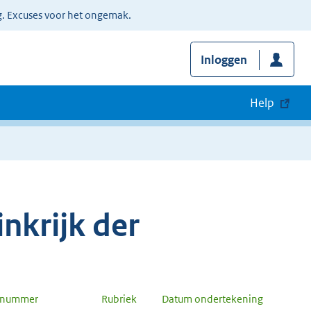
g. Excuses voor het ongemak.
Inloggen
Help
nkrijk der
n nummer
Rubriek
Datum ondertekening