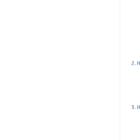
2.
H
3.
H