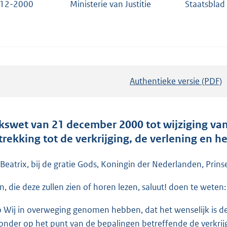
-12-2000
Ministerie van Justitie
Staatsblad
Authentieke versie (PDF)
b
e
s
t
jkswet van 21 december 2000 tot wijziging va
a
trekking tot de verkrijging, de verlening en h
n
d
 Beatrix, bij de gratie Gods, Koningin der Nederlanden, Prins
s
en, die deze zullen zien of horen lezen, saluut! doen te weten:
g
r
o Wij in overweging genomen hebben, dat het wenselijk is de
o
zonder op het punt van de bepalingen betreffende de verkrijgi