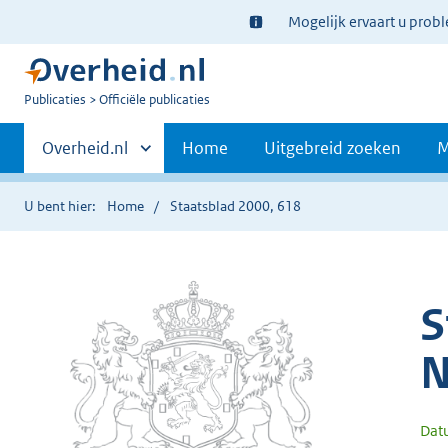
Ter
Mogelijk ervaart u prob
informatie:
U
Publicaties
Officiële publicaties
bent
Primaire
nu
Andere
Overheid.nl
Home
Uitgebreid zoeken
M
hier:
sites
navigatie
binnen
U bent hier:
Home
Staatsblad 2000, 618
S
N
Dat