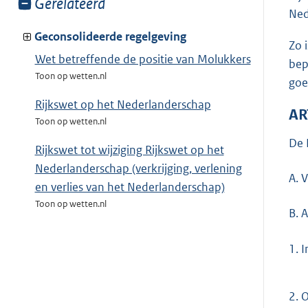
Toon
Gerelateerd
Ned
meer
van:
Geconsolideerde regelgeving
Zo 
Wet betreffende de positie van Molukkers
bep
Toon op wetten.nl
goe
Rijkswet op het Nederlanderschap
AR
Toon op wetten.nl
De 
Rijkswet tot wijziging Rijkswet op het
Nederlanderschap (verkrijging, verlening
A. 
en verlies van het Nederlanderschap)
Toon op wetten.nl
B. A
1.
I
2.
O