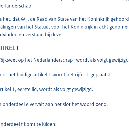
o
erlanderschap;
t
t
is het, dat Wij, de Raad van State van het Koninkrijk gehoo
e
alingen van het Statuut voor het Koninkrijk in acht genome
:
dvinden en verstaan bij deze:
4
TIKEL I
1
1
Rijkswet op het Nederlanderschap
wordt als volgt gewijzigd
b
Voor het huidige artikel 1 wordt het cijfer 1 geplaatst.
rtikel 1, eerste lid, wordt als volgt gewijzigd:
n onderdeel e vervalt aan het slot het woord «en».
nderdeel f komt te luiden: