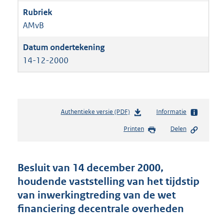
AMvB
14-12-2000
Authentieke versie (PDF)
b
Informatie
e
Printen
Delen
s
t
a
n
Besluit van 14 december 2000,
d
houdende vaststelling van het tijdstip
s
van inwerkingtreding van de wet
g
r
financiering decentrale overheden
o