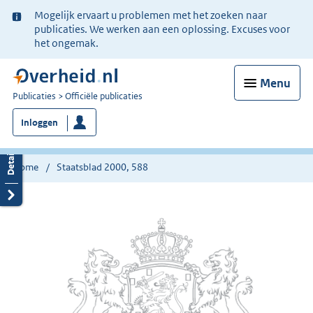
Ter
Mogelijk ervaart u problemen met het zoeken naar
informatie:
publicaties. We werken aan een oplossing. Excuses voor
het ongemak.
Menu
U
Publicaties
Officiële publicaties
bent
Inloggen
nu
hier:
Home
Staatsblad 2000, 588