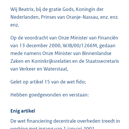
o
Wij Beatrix, bij de gratie Gods, Koningin der
t
t
Nederlanden, Prinses van Oranje-Nassau, enz. enz.
e
enz.
:
1
Op de voordracht van Onze Minister van Financiën
4
van 13 december 2000, WJB/00/1266M, gedaan
K
b
mede namens Onze Minister van Binnenlandse
Zaken en Koninkrijksrelaties en de Staatssecretaris
van Verkeer en Waterstaat,
Gelet op artikel 15 van de wet fido;
Hebben goedgevonden en verstaan:
Enig artikel
De wet financiering decentrale overheden treedt in
werking met ingang van 1 januari 2001.