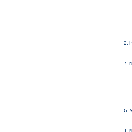
2.
I
3.
N
G. 
1.
N