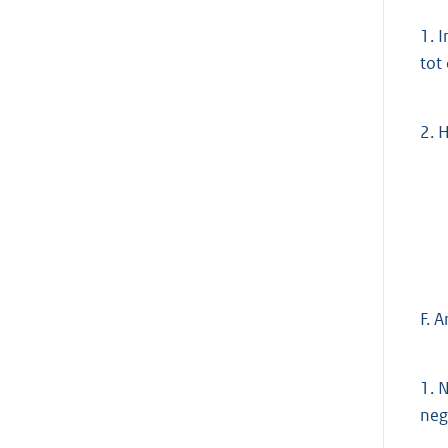
1.
I
tot 
2.
H
F. A
1.
N
neg