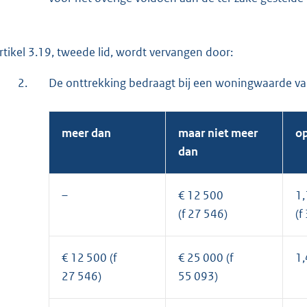
Artikel 3.19, tweede lid, wordt vervangen door:
2.
De onttrekking bedraagt bij een woningwaarde va
meer dan
maar niet meer
op
dan
–
€ 12 500
1,
(f 27 546)
(f
€ 12 500 (f
€ 25 000 (f
1
27 546)
55 093)