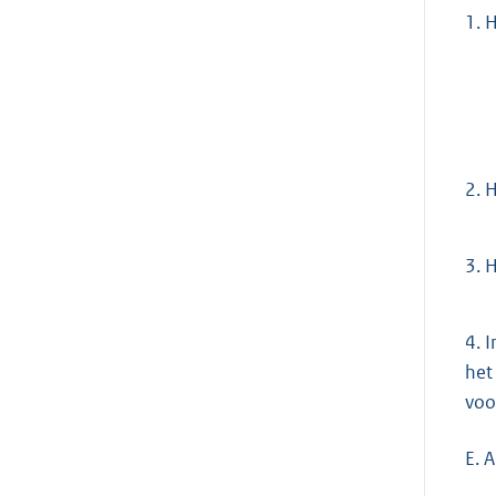
1.
H
2.
He
3.
H
4.
I
het
voo
E. 