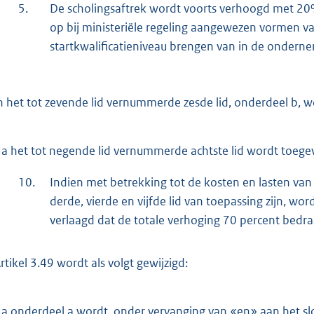
5.
De scholingsaftrek wordt voorts verhoogd met 20
op bij ministeriële regeling aangewezen vormen van
startkwalificatieniveau brengen van in de onder
n het tot zevende lid vernummerde zesde lid, onderdeel b, wo
a het tot negende lid vernummerde achtste lid wordt toege
10.
Indien met betrekking tot de kosten en lasten va
derde, vierde en vijfde lid van toepassing zijn, wo
verlaagd dat de totale verhoging 70 percent bedra
Artikel 3.49 wordt als volgt gewijzigd:
a onderdeel a wordt, onder vervanging van «en» aan het 