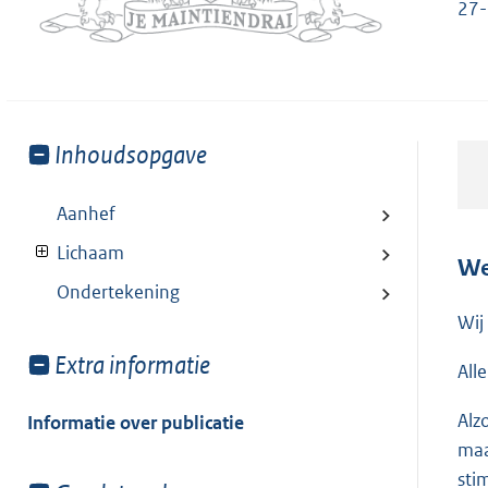
27
Toon
Inhoudsopgave
meer
van:
Aanhef
Lichaam
We
Ondertekening
Wij
Toon
Extra informatie
All
meer
van:
Alz
Informatie over publicatie
maa
sti