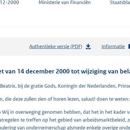
-12-2000
Ministerie van Financiën
Staatsbl
Authentieke versie (PDF)
b
Informatie
e
s
t
t van 14 december 2000 tot wijziging van bela
a
n
 Beatrix, bij de gratie Gods, Koningin der Nederlanden, Prins
d
en, die deze zullen zien of horen lezen, saluut! doen te weten:
s
g
o Wij in overweging genomen hebben, dat het in het kader van
r
tregelen te treffen op het gebied van arbeidsmarktbeleid, z
o
mulering van ondernemerschap alsmede enkele overige ond