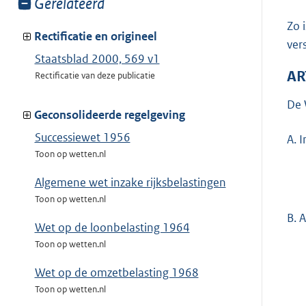
Toon
Gerelateerd
meer
Zo 
van:
Rectificatie en origineel
ver
Staatsblad 2000, 569 v1
AR
Rectificatie van deze publicatie
De 
Geconsolideerde regelgeving
Successiewet 1956
A. 
Toon op wetten.nl
Algemene wet inzake rijksbelastingen
Toon op wetten.nl
B. 
Wet op de loonbelasting 1964
Toon op wetten.nl
Wet op de omzetbelasting 1968
Toon op wetten.nl