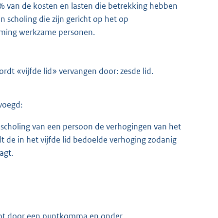
% van de kosten en lasten die betrekking hebben
 scholing die zijn gericht op het op
neming werkzame personen.
rdt «vijfde lid» vervangen door: zesde lid.
voegd:
n scholing van een persoon de verhogingen van het
rdt de in het vijfde lid bedoelde verhoging zodanig
agt.
slot door een puntkomma en onder