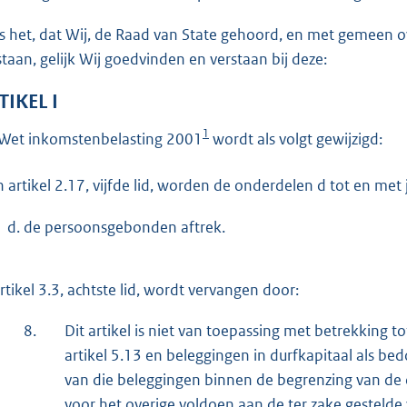
o
t
is het, dat Wij, de Raad van State gehoord, en met gemeen
t
staan, gelijk Wij goedvinden en verstaan bij deze:
e
TIKEL I
:
8
1
Wet inkomstenbelasting 2001
wordt als volgt gewijzigd:
2
K
In artikel 2.17, vijfde lid, worden de onderdelen d tot en met
b
d. de persoonsgebonden aftrek.
Artikel 3.3, achtste lid, wordt vervangen door:
8.
Dit artikel is niet van toepassing met betrekking 
artikel 5.13 en beleggingen in durfkapitaal als bed
van die beleggingen binnen de begrenzing van de d
voor het overige voldoen aan de ter zake gesteld