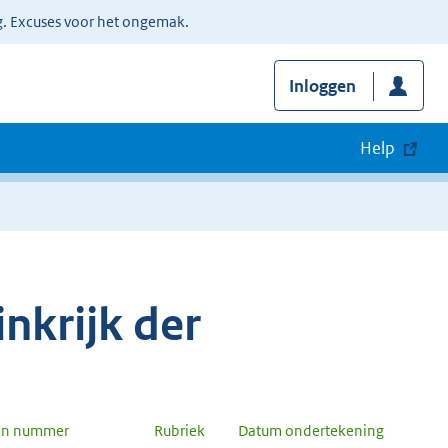
g. Excuses voor het ongemak.
Inloggen
Help
nkrijk der
en nummer
Rubriek
Datum ondertekening