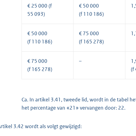
€ 25 000 (f
€ 50 000
1
55 093)
(f 110 186)
€ 50 000
€ 75 000
1
(f 110 186)
(f 165 278)
€ 75 000
–
1,
(f 165 278)
(f
Ca. In artikel 3.41, tweede lid, wordt in de tabel
het percentage van «21» vervangen door: 22.
Artikel 3.42 wordt als volgt gewijzigd: