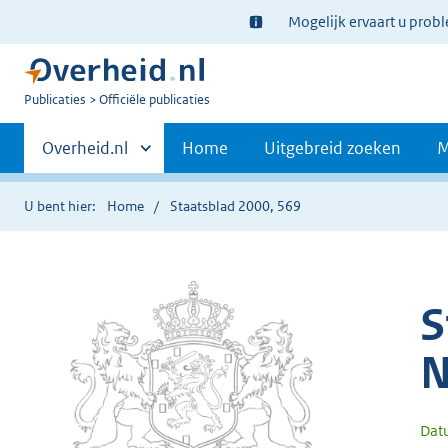
Ter
Mogelijk ervaart u prob
informatie:
U
Publicaties
Officiële publicaties
bent
Primaire
nu
Andere
Overheid.nl
Home
Uitgebreid zoeken
M
hier:
sites
navigatie
binnen
U bent hier:
Home
Staatsblad 2000, 569
S
N
Dat