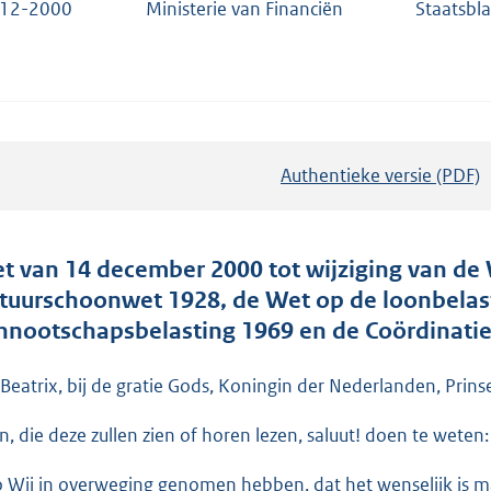
-12-2000
Ministerie van Financiën
Staatsbl
Authentieke versie (PDF)
b
e
s
t
t van 14 december 2000 tot wijziging van de 
a
tuurschoonwet 1928, de Wet op de loonbelas
n
nnootschapsbelasting 1969 en de Coördinatie
d
s
 Beatrix, bij de gratie Gods, Koningin der Nederlanden, Prins
g
en, die deze zullen zien of horen lezen, saluut! doen te weten:
r
o
o Wij in overweging genomen hebben, dat het wenselijk is maa