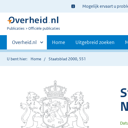
Ter
Mogelijk ervaart u prob
informatie:
U
Publicaties
Officiële publicaties
bent
Primaire
nu
Andere
Overheid.nl
Home
Uitgebreid zoeken
M
hier:
sites
navigatie
binnen
U bent hier:
Home
Staatsblad 2000, 551
S
N
Dat