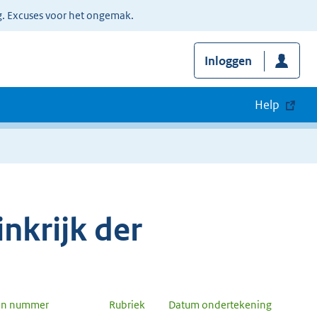
g. Excuses voor het ongemak.
Inloggen
Help
nkrijk der
en nummer
Rubriek
Datum ondertekening