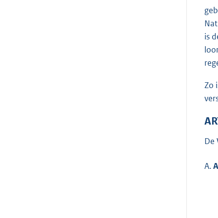
geb
Nat
is 
loo
reg
Zo 
ver
AR
De 
A.
A