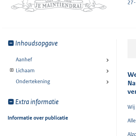
27
Toon
Inhoudsopgave
meer
van:
Aanhef
Lichaam
We
Ondertekening
Na
ve
Toon
Extra informatie
Wij
meer
van:
Informatie over publicatie
All
Alz