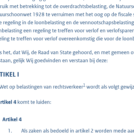
o
ruik met betrekking tot de overdrachtsbelasting, de Natuu
t
uurschoonwet 1928 te verruimen met het oog op de fiscale s
t
de regeling in de loonbelasting en de vennootschapsbelastin
e
nbelasting een regeling te treffen voor verlof en verlofspa
:
eling te treffen voor verlof overeenkomstig die voor de loon
4
1
is het, dat Wij, de Raad van State gehoord, en met gemeen
staan, gelijk Wij goedvinden en verstaan bij deze:
b
TIKEL I
1
Wet op belastingen van rechtsverkeer
wordt als volgt gewijz
rtikel 4
komt te luiden:
Artikel 4
1.
Als zaken als bedoeld in artikel 2 worden mede aa