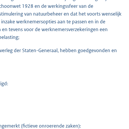
rschoonwet 1928 en de werkingssfeer van de
timulering van natuurbeheer en dat het voorts wenselijk
g inzake werknemersopties aan te passen en in de
ren en tevens voor de werknemersverzekeringen een
belasting;
 overleg der Staten-Generaal, hebben goedgevonden en
K
igd:
ngemerkt (fictieve onroerende zaken):