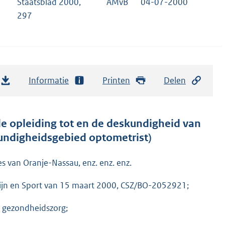
Staatsblad 2000,
AMvB
04-07-2000
297
Informatie
Printen
Delen
 de opleiding tot en de deskundigheid van
kundigheidsgebied optometrist)
es van Oranje-Nassau, enz. enz. enz.
zijn en Sport van 15 maart 2000, CSZ/BO-2052921;
e gezondheidszorg;