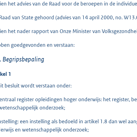
o
ien het advies van de Raad voor de beroepen in de individu
t
Raad van State gehoord (advies van 14 april 2000, no. W13.0
t
e
ien het nader rapport van Onze Minister van Volksgezondhe
:
4
ben goedgevonden en verstaan:
7
. Begripsbepaling
b
ikel 1
dit besluit wordt verstaan onder:
Centraal register opleidingen hoger onderwijs: het register, 
wetenschappelijk onderzoek;
instelling: een instelling als bedoeld in artikel 1.8 dan wel
erwijs en wetenschappelijk onderzoek;