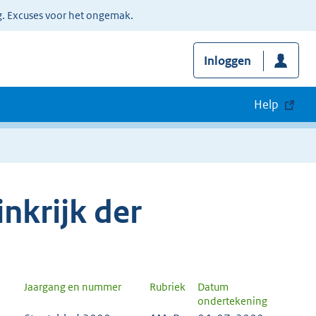
g. Excuses voor het ongemak.
Inloggen
Help
nkrijk der
Jaargang en nummer
Rubriek
Datum
ondertekening