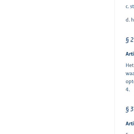
c. 
d. 
§ 2
Art
Het
waa
opt
4.
§ 3
Art