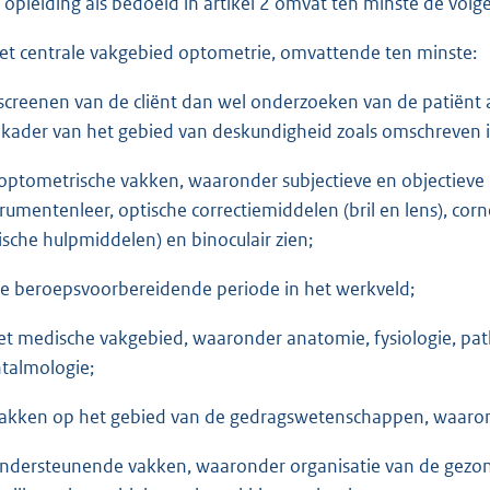
 opleiding als bedoeld in artikel 2 omvat ten minste de vol
het centrale vakgebied optometrie, omvattende ten minste:
 screenen van de cliënt dan wel onderzoeken van de patiënt
 kader van het gebied van deskundigheid zoals omschreven in
 optometrische vakken, waaronder subjectieve en objectieve 
trumentenleer, optische correctiemiddelen (bril en lens), co
ische hulpmiddelen) en binoculair zien;
de beroepsvoorbereidende periode in het werkveld;
het medische vakgebied, waaronder anatomie, fysiologie, pa
talmologie;
vakken op het gebied van de gedragswetenschappen, waarond
ondersteunende vakken, waaronder organisatie van de gezon