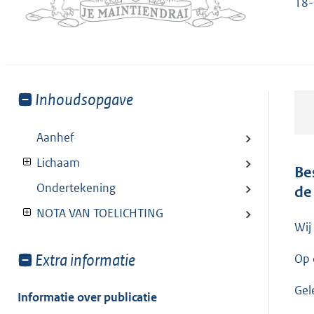
18
Toon
Inhoudsopgave
meer
van:
Aanhef
Lichaam
Be
Ondertekening
de
NOTA VAN TOELICHTING
Wij
Toon
Extra informatie
Op 
meer
Gel
van:
Informatie over publicatie