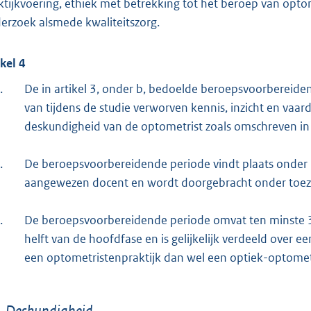
ktijkvoering, ethiek met betrekking tot het beroep van opt
erzoek alsmede kwaliteitszorg.
ikel 4
.
De in artikel 3, onder b, bedoelde beroepsvoorbereide
van tijdens de studie verworven kennis, inzicht en vaa
deskundigheid van de optometrist zoals omschreven in ar
.
De beroepsvoorbereidende periode vindt plaats onder b
aangewezen docent en wordt doorgebracht onder toezic
.
De beroepsvoorbereidende periode omvat ten minste 
helft van de hoofdfase en is gelijkelijk verdeeld over 
een optometristenpraktijk dan wel een optiek-optometr
. Deskundigheid