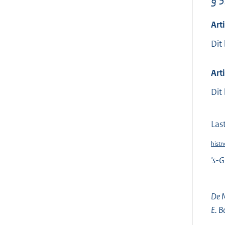
§ 5
Art
Dit 
Art
Dit
Las
histn
's-G
De M
E. B