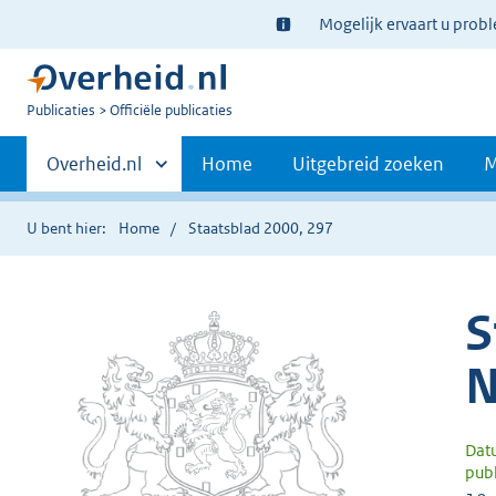
Ter
Mogelijk ervaart u prob
informatie:
U
Publicaties
Officiële publicaties
bent
Primaire
nu
Andere
Overheid.nl
Home
Uitgebreid zoeken
M
hier:
sites
navigatie
binnen
U bent hier:
Home
Staatsblad 2000, 297
S
N
Dat
publ