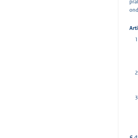
pra
ond
Art
1
2
3
§ 4