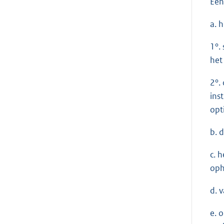
Een
a. 
1°.
het
2°.
ins
opt
b. 
c. 
oph
d. 
e. 