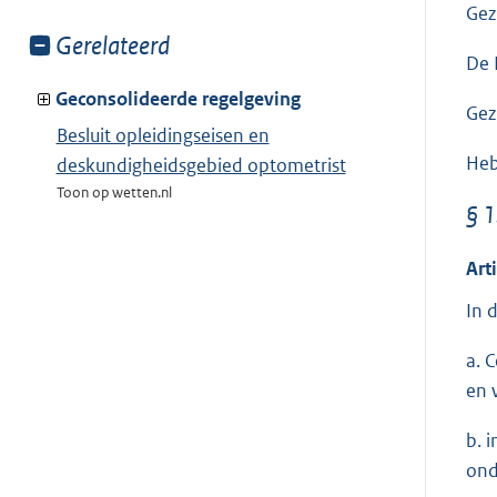
Gez
Toon
Gerelateerd
De 
meer
van:
Geconsolideerde regelgeving
Gez
Besluit opleidingseisen en
Heb
deskundigheidsgebied optometrist
Toon op wetten.nl
§ 1
Art
In 
a. 
en 
b. 
ond