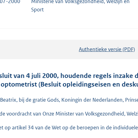
-07-2000
Ministerie van Volksgezondheid, Welzijn en
Sport
Authentieke versie (PDF)
b
e
s
t
sluit van 4 juli 2000, houdende regels inzake
a
 optometrist (Besluit opleidingseisen en des
n
d
 Beatrix, bij de gratie Gods, Koningin der Nederlanden, Prins
s
de voordracht van Onze Minister van Volksgezondheid, Wel
g
r
et op artikel 34 van de Wet op de beroepen in de individuel
o