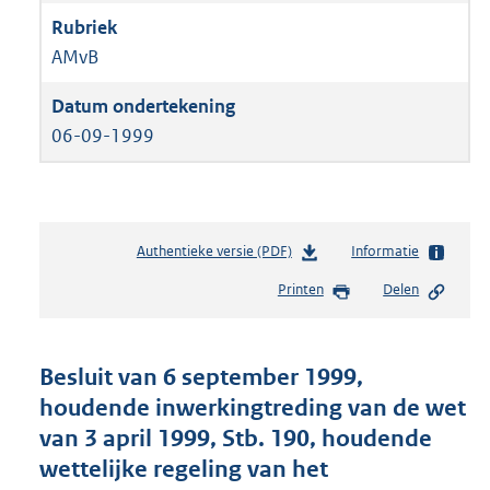
AMvB
06-09-1999
Authentieke versie (PDF)
b
Informatie
e
Printen
Delen
s
t
a
n
Besluit van 6 september 1999,
d
houdende inwerkingtreding van de wet
s
van 3 april 1999, Stb. 190, houdende
g
r
wettelijke regeling van het
o