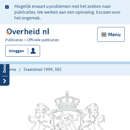
Ter
Mogelijk ervaart u problemen met het zoeken naar
informatie:
publicaties. We werken aan een oplossing. Excuses voor
het ongemak.
Menu
U
Publicaties
Officiële publicaties
bent
Inloggen
nu
hier:
Home
Staatsblad 1999, 382