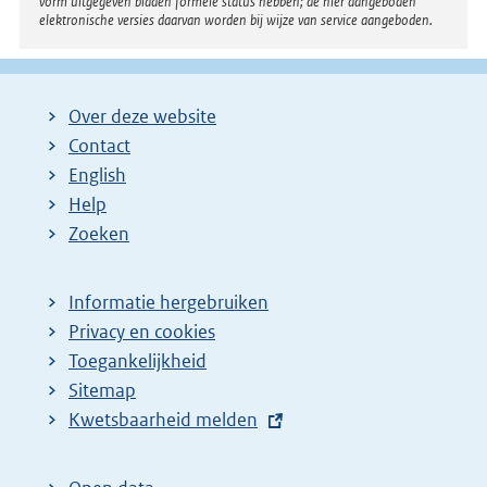
vorm uitgegeven bladen formele status hebben; de hier aangeboden
elektronische versies daarvan worden bij wijze van service aangeboden.
Over deze website
Contact
English
Help
Zoeken
Informatie hergebruiken
Privacy en cookies
Toegankelijkheid
Sitemap
E
Kwetsbaarheid melden
x
t