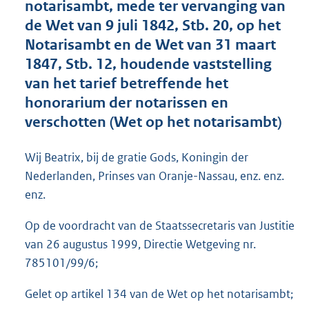
notarisambt, mede ter vervanging van
o
de Wet van 9 juli 1842, Stb. 20, op het
t
t
Notarisambt en de Wet van 31 maart
e
1847, Stb. 12, houdende vaststelling
:
van het tarief betreffende het
1
5
honorarium der notarissen en
K
verschotten (Wet op het notarisambt)
b
Wij Beatrix, bij de gratie Gods, Koningin der
Nederlanden, Prinses van Oranje-Nassau, enz. enz.
enz.
Op de voordracht van de Staatssecretaris van Justitie
van 26 augustus 1999, Directie Wetgeving nr.
785101/99/6;
Gelet op artikel 134 van de Wet op het notarisambt;