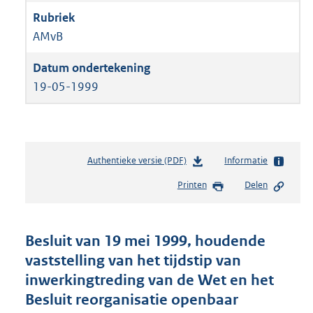
AMvB
19-05-1999
Authentieke versie (PDF)
b
Informatie
e
Printen
Delen
s
t
a
n
Besluit van 19 mei 1999, houdende
d
vaststelling van het tijdstip van
s
inwerkingtreding van de Wet en het
g
r
Besluit reorganisatie openbaar
o