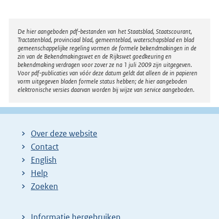
Disclaimer
De hier aangeboden pdf-bestanden van het Staatsblad, Staatscourant,
Tractatenblad, provinciaal blad, gemeenteblad, waterschapsblad en blad
gemeenschappelijke regeling vormen de formele bekendmakingen in de
zin van de Bekendmakingswet en de Rijkswet goedkeuring en
bekendmaking verdragen voor zover ze na 1 juli 2009 zijn uitgegeven.
Voor pdf-publicaties van vóór deze datum geldt dat alleen de in papieren
vorm uitgegeven bladen formele status hebben; de hier aangeboden
elektronische versies daarvan worden bij wijze van service aangeboden.
Over deze website
Contact
English
Help
Zoeken
Informatie hergebruiken