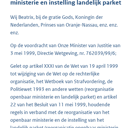
ministerie en instelling landelijk parket
o
t
t
Wij Beatrix, bij de gratie Gods, Koningin der
e
Nederlanden, Prinses van Oranje-Nassau, enz. enz.
:
enz.
1
5
Op de voordracht van Onze Minister van Justitie van
K
b
3 mei 1999, Directie Wetgeving, nr. 762039/99/6;
Gelet op artikel XXXI van de Wet van 19 april 1999
tot wijziging van de Wet op de rechterlijke
organisatie, het Wetboek van Strafvordering, de
Politiewet 1993 en andere wetten (reorganisatie
openbaar ministerie en landelijk parket) en artikel
22 van het Besluit van 11 mei 1999, houdende
regels in verband met de reorganisatie van het
openbaar ministerie en de instelling van het
landelijk parket (reorganisatie openbaar ministerie