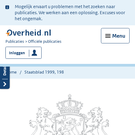
Ter
Mogelijk ervaart u problemen met het zoeken naar
informatie:
publicaties. We werken aan een oplossing. Excuses voor
het ongemak.
Menu
U
Publicaties
Officiële publicaties
bent
Inloggen
nu
hier:
Home
Staatsblad 1999, 198