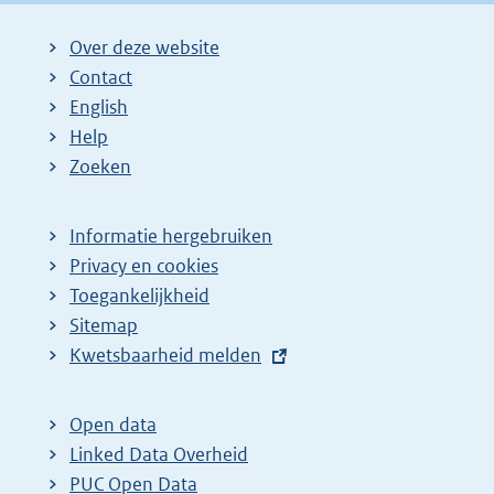
Over deze website
Contact
English
Help
Zoeken
Informatie hergebruiken
Privacy en cookies
Toegankelijkheid
Sitemap
E
Kwetsbaarheid melden
x
t
Open data
e
Linked Data Overheid
r
PUC Open Data