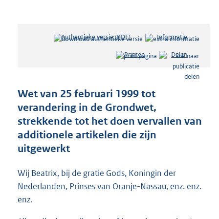
Authentieke versie (PDF)
b
Informatie
e
Printen
Delen
s
t
a
n
Wet van 25 februari 1999 tot
d
verandering in de Grondwet,
s
strekkende tot het doen vervallen van
g
r
additionele artikelen die zijn
o
uitgewerkt
o
t
t
Wij Beatrix, bij de gratie Gods, Koningin der
e
Nederlanden, Prinses van Oranje-Nassau, enz. enz.
:
enz.
1
6