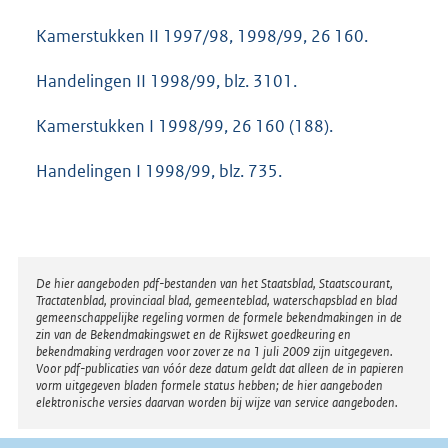
Kamerstukken II 1997/98, 1998/99, 26 160.
Handelingen II 1998/99, blz. 3101.
Kamerstukken I 1998/99, 26 160 (188).
Handelingen I 1998/99, blz. 735.
Disclaimer
De hier aangeboden pdf-bestanden van het Staatsblad, Staatscourant,
Tractatenblad, provinciaal blad, gemeenteblad, waterschapsblad en blad
gemeenschappelijke regeling vormen de formele bekendmakingen in de
zin van de Bekendmakingswet en de Rijkswet goedkeuring en
bekendmaking verdragen voor zover ze na 1 juli 2009 zijn uitgegeven.
Voor pdf-publicaties van vóór deze datum geldt dat alleen de in papieren
vorm uitgegeven bladen formele status hebben; de hier aangeboden
elektronische versies daarvan worden bij wijze van service aangeboden.