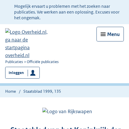
Ter
Mogelijk ervaart u problemen met het zoeken naar
informatie:
publicaties. We werken aan een oplossing. Excuses voor
het ongemak.
Menu
U
Publicaties
Officiële publicaties
bent
Inloggen
nu
hier:
Home
Staatsblad 1999, 135