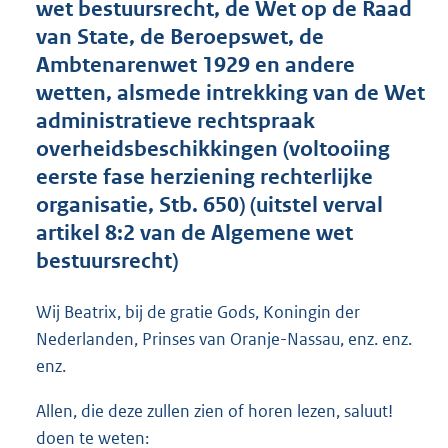
wet bestuursrecht, de Wet op de Raad
o
van State, de Beroepswet, de
t
t
Ambtenarenwet 1929 en andere
e
wetten, alsmede intrekking van de Wet
:
administratieve rechtspraak
1
8
overheidsbeschikkingen (voltooiing
K
eerste fase herziening rechterlijke
b
organisatie, Stb. 650) (uitstel verval
artikel 8:2 van de Algemene wet
bestuursrecht)
Wij Beatrix, bij de gratie Gods, Koningin der
Nederlanden, Prinses van Oranje-Nassau, enz. enz.
enz.
Allen, die deze zullen zien of horen lezen, saluut!
doen te weten: