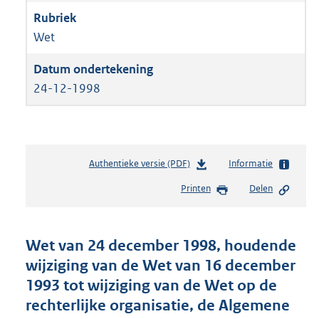
Wet
24-12-1998
Authentieke versie (PDF)
b
Informatie
e
Printen
Delen
s
t
a
n
Wet van 24 december 1998, houdende
d
wijziging van de Wet van 16 december
s
1993 tot wijziging van de Wet op de
g
r
rechterlijke organisatie, de Algemene
o