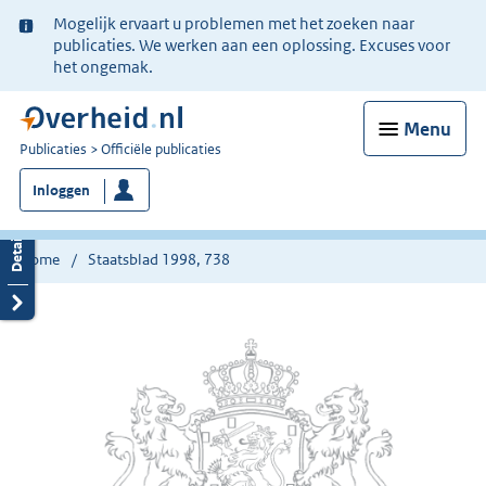
Ter
Mogelijk ervaart u problemen met het zoeken naar
informatie:
publicaties. We werken aan een oplossing. Excuses voor
het ongemak.
Menu
U
Publicaties
Officiële publicaties
bent
Inloggen
nu
hier:
Home
Staatsblad 1998, 738