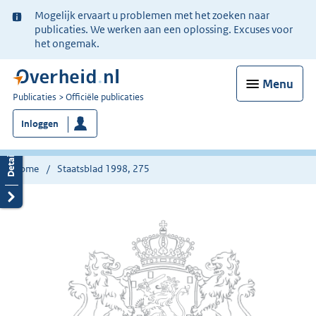
Ter
Mogelijk ervaart u problemen met het zoeken naar
informatie:
publicaties. We werken aan een oplossing. Excuses voor
het ongemak.
Menu
U
Publicaties
Officiële publicaties
bent
Inloggen
nu
hier:
Home
Staatsblad 1998, 275