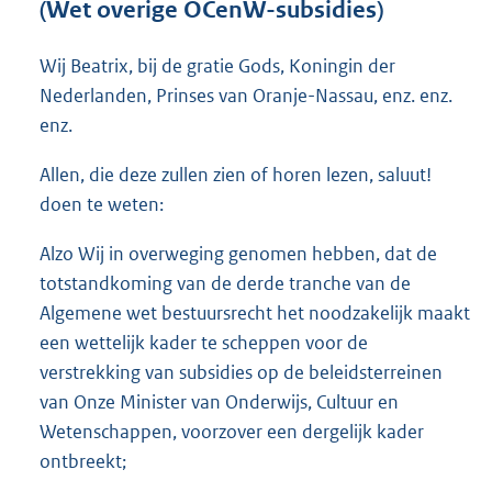
(Wet overige OCenW-subsidies)
o
t
t
Wij Beatrix, bij de gratie Gods, Koningin der
e
Nederlanden, Prinses van Oranje-Nassau, enz. enz.
:
enz.
3
0
Allen, die deze zullen zien of horen lezen, saluut!
K
b
doen te weten:
Alzo Wij in overweging genomen hebben, dat de
totstandkoming van de derde tranche van de
Algemene wet bestuursrecht het noodzakelijk maakt
een wettelijk kader te scheppen voor de
verstrekking van subsidies op de beleidsterreinen
van Onze Minister van Onderwijs, Cultuur en
Wetenschappen, voorzover een dergelijk kader
ontbreekt;