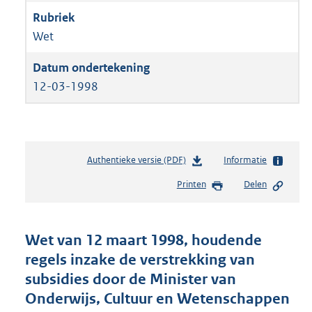
Wet
12-03-1998
Authentieke versie (PDF)
b
Informatie
e
Printen
Delen
s
t
a
n
Wet van 12 maart 1998, houdende
d
regels inzake de verstrekking van
s
subsidies door de Minister van
g
r
Onderwijs, Cultuur en Wetenschappen
o